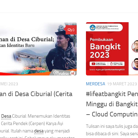
0
 MEI 2023
MERDESA
19 MARET 2023
an di Desa Ciburial (Cerita
#lifeatbangkit Pe
Minggu di Bangki
– Cloud Computin
i
Desa
Ciburial: Menemukan Identitas
Cerita Pendek (Cerpen) Karya Ayi
Tulisan ini saya tulis juga
urial. Itulah nama
desa
yang menjadi
bisa dibaca di sini. Saya s