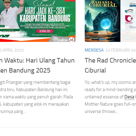
0 APRIL 2025
MERDESA
22 FEBRUARI 2
 Waktu: Hari Ulang Tahun
The Rad Chronicle
en Bandung 2025
Ciburial
ngit Priangan yang membentang bagai
Yo, what’s up, my cosmic a
ra biru, Kabupaten Bandung hari ini
ready for a mind-bending j
m irama waktu yang penuh gairah. Pada
untamed essence of
Desa
5, kabupaten yang elok ini merayakan
Mother Nature goes full-on
tahunnya yang…
universe throws…