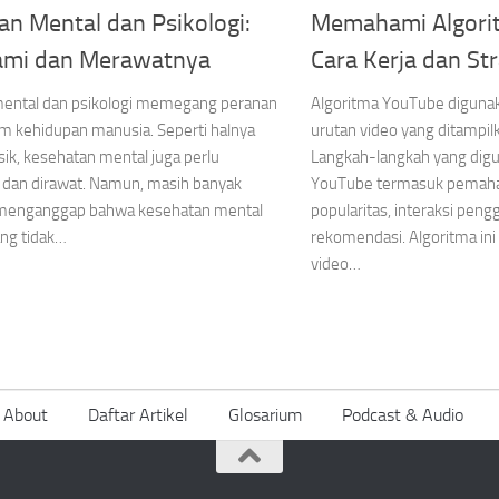
an Mental dan Psikologi:
Memahami Algori
mi dan Merawatnya
Cara Kerja dan Str
ental dan psikologi memegang peranan
Algoritma YouTube diguna
am kehidupan manusia. Seperti halnya
urutan video yang ditampilk
sik, kesehatan mental juga perlu
Langkah-langkah yang digu
n dan dirawat. Namun, masih banyak
YouTube termasuk pemaham
 menganggap bahwa kesehatan mental
popularitas, interaksi peng
ang tidak…
rekomendasi. Algoritma ini
video…
About
Daftar Artikel
Glosarium
Podcast & Audio