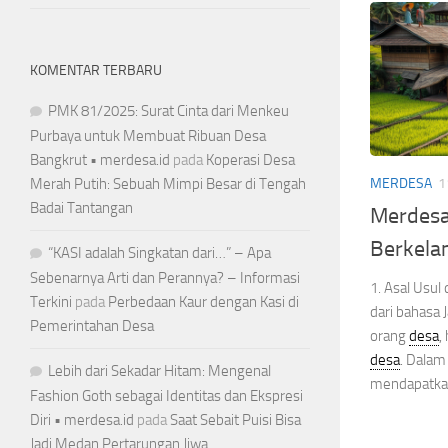
KOMENTAR TERBARU
PMK 81/2025: Surat Cinta dari Menkeu
Purbaya untuk Membuat Ribuan Desa
Bangkrut • merdesa.id
pada
Koperasi Desa
Merah Putih: Sebuah Mimpi Besar di Tengah
MERDESA
1
Badai Tantangan
Merdesa
Berkela
“KASI adalah Singkatan dari…” – Apa
Sebenarnya Arti dan Perannya? – Informasi
1. Asal Usul 
Terkini
pada
Perbedaan Kaur dengan Kasi di
dari bahasa 
Pemerintahan Desa
orang
desa
,
desa
. Dalam
Lebih dari Sekadar Hitam: Mengenal
mendapatkan
Fashion Goth sebagai Identitas dan Ekspresi
Diri • merdesa.id
pada
Saat Sebait Puisi Bisa
Jadi Medan Pertarungan Jiwa