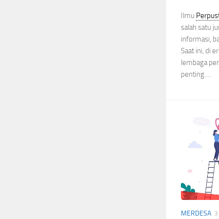
Ilmu
Perpus
salah satu j
informasi, b
Saat ini, di e
lembaga pen
penting….
MERDESA
3