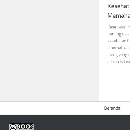
Kesehat
Memaha
Kesehatan m
penting dal
kesehatan fi
diperhatika
orang yang
adalah hal y
Beranda