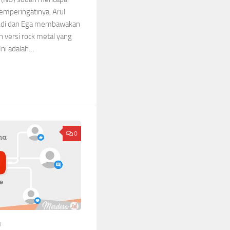
emperingatinya, Arul
 Adi dan Ega membawakan
 versi rock metal yang
Ini adalah…
0
3