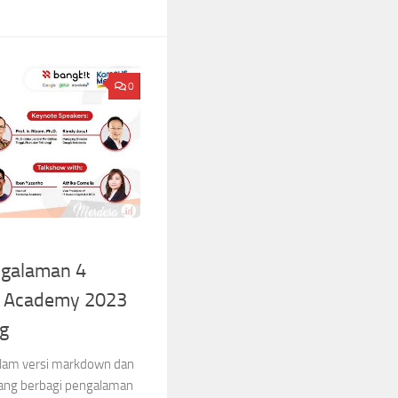
0
ngalaman 4
t Academy 2023
g
 dalam versi markdown dan
enang berbagi pengalaman