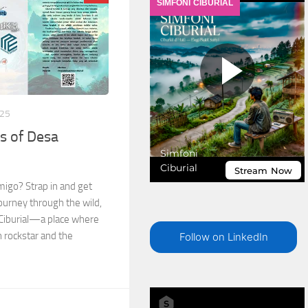
025
s of Desa
migo? Strap in and get
ourney through the wild,
Ciburial—a place where
 rockstar and the
Follow on LinkedIn