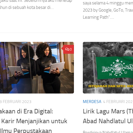
galku saat ini. Sebelumnya aku menetap
saya selama 4 minggu men
hun di sebuah kota besar di…
2023 by Google, GoTo, Tra
Learning Path”….
0
8 FEBRUARI 2023
MERDESA
4 FEBRUARI 202
kaan di Era Digital:
Lirik Lagu Mars (
 Karir Menjanjikan untuk
Abad Nahdlatul U
 Ilmu Perpustakaan
Berdirinya Nahdlatul Ulam