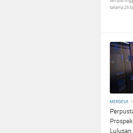
tempat ting
selama 25 ta
MERDESA
1
Perpusta
Prospek
Lulusan