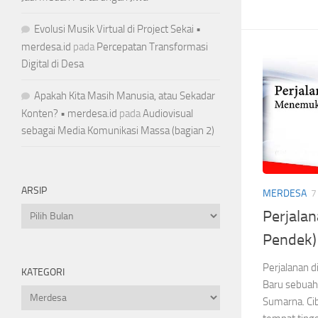
Evolusi Musik Virtual di Project Sekai •
merdesa.id
pada
Percepatan Transformasi
Digital di Desa
Apakah Kita Masih Manusia, atau Sekadar
Konten? • merdesa.id
pada
Audiovisual
sebagai Media Komunikasi Massa (bagian 2)
ARSIP
MERDESA
7
Arsip
Perjalan
Pendek)
Perjalanan d
KATEGORI
Baru sebuah 
Kategori
Sumarna. Cib