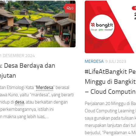
0
1 DESEMBER 2024
MERDESA
9 JULI 2023
: Desa Berdaya dan
#LifeAtBangkit Pe
njutan
Minggu di Bangki
dan Etimologi Kata “
Merdesa
” berasal
– Cloud Computin
Jawa Kuno, yaitu “mardesa”, yang berarti
 hidup di
desa
, atau berkaitan dengan
Perjalanan 20 Minggu di B
 perkembangannya, istilah ini
Cloud Computing Learning P
 makna yang lebih luas,…
saya gunakan pada tulisan kal
merupakan lanjutan dari t
berjudul, “Pengalaman 4 M