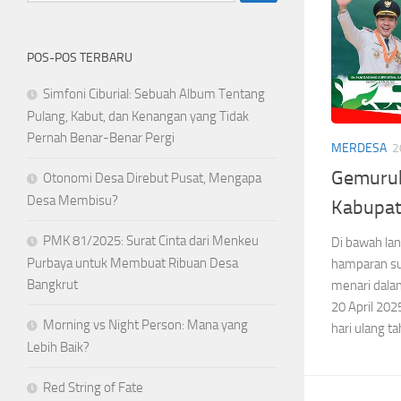
POS-POS TERBARU
Simfoni Ciburial: Sebuah Album Tentang
Pulang, Kabut, dan Kenangan yang Tidak
Pernah Benar-Benar Pergi
MERDESA
2
Gemuruh
Otonomi Desa Direbut Pusat, Mengapa
Desa Membisu?
Kabupat
PMK 81/2025: Surat Cinta dari Menkeu
Di bawah la
Purbaya untuk Membuat Ribuan Desa
hamparan sut
Bangkrut
menari dala
20 April 202
Morning vs Night Person: Mana yang
hari ulang 
Lebih Baik?
Red String of Fate