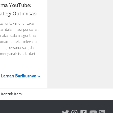
tma YouTube:
ategi Optimisasi
kan untuk menentukan
an dalam hasil pencarian.
nakan dalam algoritma
an konteks, relevansi,
guna, personalisasi, dan
 menganalisis data dari
Laman Berikutnya »
Kontak Kami