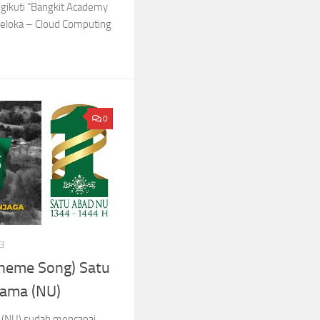
gikuti “Bangkit Academy
veloka – Cloud Computing
0
3
Theme Song) Satu
lama (NU)
a (NU) sudah mencapai