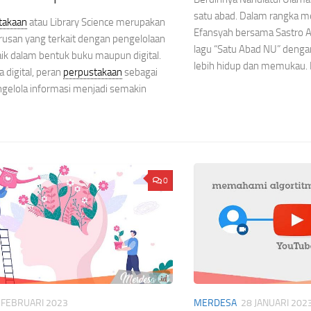
satu abad. Dalam rangka m
takaan
atau Library Science merupakan
Efansyah bersama Sastro
urusan yang terkait dengan pengelolaan
lagu “Satu Abad NU” dengan
aik dalam bentuk buku maupun digital.
lebih hidup dan memukau. 
ra digital, peran
perpustakaan
sebagai
gelola informasi menjadi semakin
0
 FEBRUARI 2023
MERDESA
28 JANUARI 202