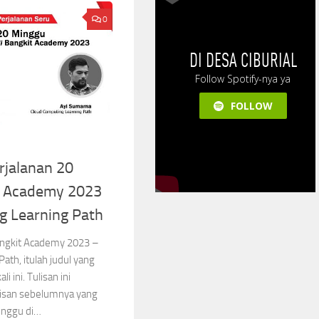
0
rjalanan 20
t Academy 2023
g Learning Path
angkit Academy 2023 –
ath, itulah judul yang
i ini. Tulisan ini
ulisan sebelumnya yang
inggu di…