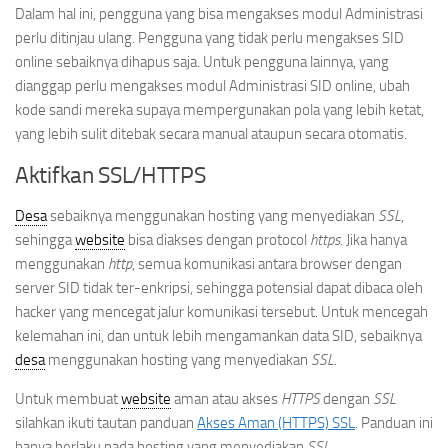
Dalam hal ini, pengguna yang bisa mengakses modul Administrasi
perlu ditinjau ulang. Pengguna yang tidak perlu mengakses SID
online sebaiknya dihapus saja. Untuk pengguna lainnya, yang
dianggap perlu mengakses modul Administrasi SID online, ubah
kode sandi mereka supaya mempergunakan pola yang lebih ketat,
yang lebih sulit ditebak secara manual ataupun secara otomatis.
Aktifkan SSL/HTTPS
Desa
sebaiknya menggunakan hosting yang menyediakan
SSL
,
sehingga
website
bisa diakses dengan protocol
https
. Jika hanya
menggunakan
http
, semua komunikasi antara browser dengan
server SID tidak ter-enkripsi, sehingga potensial dapat dibaca oleh
hacker yang mencegat jalur komunikasi tersebut. Untuk mencegah
kelemahan ini, dan untuk lebih mengamankan data SID, sebaiknya
desa
menggunakan hosting yang menyediakan
SSL
.
Untuk membuat
website
aman atau akses
HTTPS
dengan
SSL
silahkan ikuti tautan panduan
Akses Aman (HTTPS) SSL
. Panduan ini
hanya berlaku pada hosting yang menyediakan
SSL
.