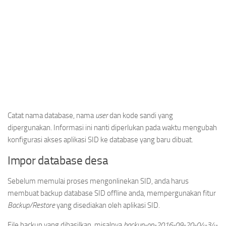
Catat nama database, nama
user
dan kode sandi yang
dipergunakan. Informasi ini nanti diperlukan pada waktu mengubah
konfigurasi akses aplikasi SID ke database yang baru dibuat.
Impor database desa
Sebelum memulai proses mengonlinekan SID, anda harus
membuat backup database SID offline anda, mempergunakan fitur
Backup/Restore
yang disediakan oleh aplikasi SID.
File backup yang dihasilkan, misalnya
backup-on-2016-09-20-04-34-