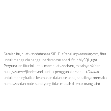
Setelah itu, buat
user
database SID. Di cPanel
dapurhosting.com
, fitur
untuk mengelola pengguna database ada di fitur MySQL juga.
Pergunakan fitur ini untuk membuat
user
baru, misalnya
sid
dan
buat
password
(kode sandi) untuk pengguna tersebut. (
Catatan:
untuk meningkatkan keamanan database anda, sebaiknya memakai
nama
user
dan kode sandi yang tidak mudah ditebak orang lain).