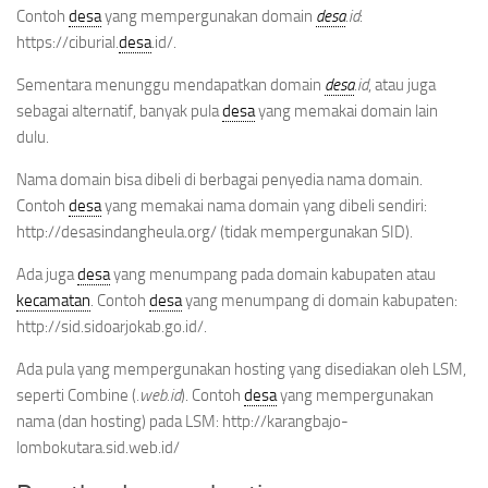
Contoh
desa
yang mempergunakan domain
desa
.id
:
https://ciburial.
desa
.id/.
Sementara menunggu mendapatkan domain
desa
.id
, atau juga
sebagai alternatif, banyak pula
desa
yang memakai domain lain
dulu.
Nama domain bisa dibeli di berbagai penyedia nama domain.
Contoh
desa
yang memakai nama domain yang dibeli sendiri:
http://desasindangheula.org/ (tidak mempergunakan SID).
Ada juga
desa
yang menumpang pada domain kabupaten atau
kecamatan
. Contoh
desa
yang menumpang di domain kabupaten:
http://sid.sidoarjokab.go.id/.
Ada pula yang mempergunakan hosting yang disediakan oleh LSM,
seperti Combine (
.web.id
). Contoh
desa
yang mempergunakan
nama (dan hosting) pada LSM: http://karangbajo-
lombokutara.sid.web.id/