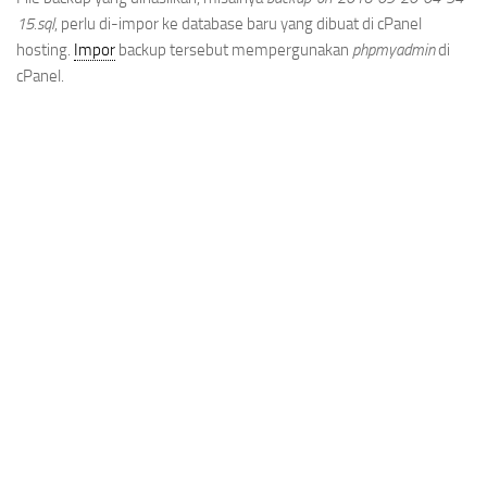
15.sql
, perlu di-impor ke database baru yang dibuat di cPanel
hosting.
Impor
backup tersebut mempergunakan
phpmyadmin
di
cPanel.