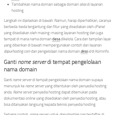
Tambahkan nama domain sebagai domain
alias
di layanan
hosting
Langkah ini dijelaskan di bawah. Namun, harap diperhatikan, caranya
berbeda-beda tergantung dari fitur yang disediakan oleh cPanel
yang disediakan oleh masing-masing layanan hosting dan juga
tempat di mana nama domain
desa
dikelola. Cara dan tampilan layar
yang diberikan di bawah mempergunakan contoh dari layanan
dapurhosting.com
dan pengelolaan nama domain
desa
.id
di Kominfo.
Ganti
name server
di tempat pengelolaan
nama domain
Ganti
name server
di tempat pengelolaan nama domain supaya
menunjuk ke
name server
yang ditentukan oleh penyedia hosting
anda.
Name server
penyedia hosting dapat ditemukan pada
dokumentasi online yang disediakan oleh penyedia hosting, atau
bisa ditanyakan langsung kepada teknisi penyedia hosting.
Sebagai contoh,
name server
untuk
dapurhosting.com
terdaftar di