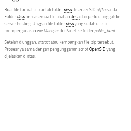
Buat file format .zip untuk folder
desa
di server SID
offline
anda.
Folder
desa
berisi semua file ubahan
desa
dan perlu diunggah ke
server hosting. Unggah file folder
desa
yang sudah di-zip
mempergunakan
File Manager
di cPanel, ke folder
public_html
.
Setelah diunggah,
extract
atau kembangkan file .zip tersebut.
Prosesnya sama dengan pengunggahan script
OpenSID
yang
dijelaskan di atas.