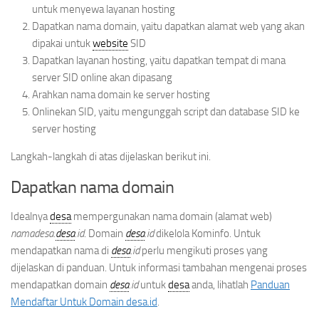
untuk menyewa layanan hosting
Dapatkan nama domain, yaitu dapatkan alamat web yang akan
dipakai untuk
website
SID
Dapatkan layanan hosting, yaitu dapatkan tempat di mana
server SID online akan dipasang
Arahkan nama domain ke server hosting
Onlinekan SID, yaitu mengunggah script dan database SID ke
server hosting
Langkah-langkah di atas dijelaskan berikut ini.
Dapatkan nama domain
Idealnya
desa
mempergunakan nama domain (alamat web)
namadesa.
desa
.id
. Domain
desa
.id
dikelola Kominfo. Untuk
mendapatkan nama di
desa
.id
perlu mengikuti proses yang
dijelaskan di panduan. Untuk informasi tambahan mengenai proses
mendapatkan domain
desa
.id
untuk
desa
anda, lihatlah
Panduan
Mendaftar Untuk Domain desa.id
.