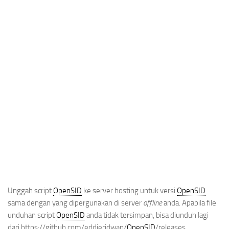
Unggah script
OpenSID
ke server hosting untuk versi
OpenSID
sama dengan yang dipergunakan di server
offline
anda. Apabila file
unduhan script
OpenSID
anda tidak tersimpan, bisa diunduh lagi
dari https://github.com/eddieridwan/
OpenSID
/releases.