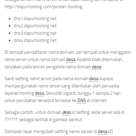
http://dapurhosting.com/pindah-hosting:
dns1.dapurhosting.net
dns2.dapurhosting.net
dns3.dapurhosting.net
dns4.dapurhosting.net
Di tempat pendaftaran nama domain, cari tempat untuk mengganti
name server
untuk nama domain
desa
. Apabila tidak ditemukan,
tanyakan pada teknisi pengelola nama domain
desa
.
Ganti setting
name server
pada nama domain
desa
supaya
mempergunakan
name server
yang ditentukan oleh penyedia
layanan hosting
desa
. Sesudah diganti, tunggu 1 sampai 2 hari
untuk perubahan tersebut tersebar ke
DNS
di internet.
Sebagai contoh, untuk domain
desa
.id
, setting
name server
ada di
??????, sebagai terlihat di gambar berikut.
[tampilan layar mengubah setting name server di
desa
.id]