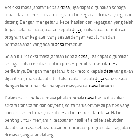
Refleksi masa jabatan kepala
desa
juga dapat digunakan sebagai
acuan dalam perencanaan program dan kegiatan di masa yang akan
datang. Dengan mengetahui keberhasilan dan kegagalan yang telah
terjadi selama masa jabatan kepala
desa
, maka dapat ditentukan
program dan kegiatan yang sesuai dengan kebutuhan dan
permasalahan yang ada di
desa
tersebut.
Selain itu, refleksi masa jabatan kepala
desa
juga dapat digunakan
sebagai bahan evaluasi dalam proses pemilihan kepala
desa
berikutnya. Dengan mengetahui track record kepala
desa
yang akan
digantikan, maka dapat ditentukan calon kepala
desa
yang sesuai
dengan kebutuhan dan harapan masyarakat
desa
tersebut.
Dalam hal ini, refleksi masa jabatan kepala
desa
harus dilakukan
secara transparan dan obyektif, serta harus envolv all parties yang
concern seperti masyarakat
desa
dan
pemerintah desa
. Hal ini
penting untuk menjamin keabsahan hasil refleksi tersebut dan
dapat dipercaya sebagai dasar perencanaan program dan kegiatan
di masa yang akan datang.