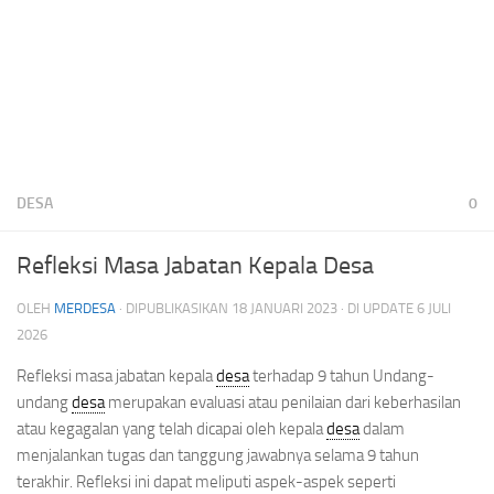
DESA
0
Refleksi Masa Jabatan Kepala Desa
OLEH
MERDESA
· DIPUBLIKASIKAN
18 JANUARI 2023
· DI UPDATE
6 JULI
2026
Refleksi masa jabatan kepala
desa
terhadap 9 tahun Undang-
undang
desa
merupakan evaluasi atau penilaian dari keberhasilan
atau kegagalan yang telah dicapai oleh kepala
desa
dalam
menjalankan tugas dan tanggung jawabnya selama 9 tahun
terakhir. Refleksi ini dapat meliputi aspek-aspek seperti