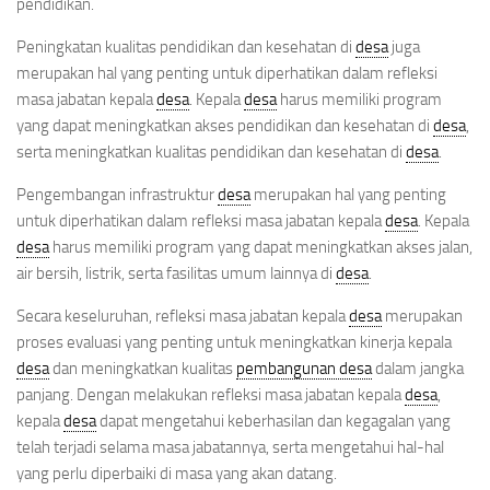
pendidikan.
Peningkatan kualitas pendidikan dan kesehatan di
desa
juga
merupakan hal yang penting untuk diperhatikan dalam refleksi
masa jabatan kepala
desa
. Kepala
desa
harus memiliki program
yang dapat meningkatkan akses pendidikan dan kesehatan di
desa
,
serta meningkatkan kualitas pendidikan dan kesehatan di
desa
.
Pengembangan infrastruktur
desa
merupakan hal yang penting
untuk diperhatikan dalam refleksi masa jabatan kepala
desa
. Kepala
desa
harus memiliki program yang dapat meningkatkan akses jalan,
air bersih, listrik, serta fasilitas umum lainnya di
desa
.
Secara keseluruhan, refleksi masa jabatan kepala
desa
merupakan
proses evaluasi yang penting untuk meningkatkan kinerja kepala
desa
dan meningkatkan kualitas
pembangunan desa
dalam jangka
panjang. Dengan melakukan refleksi masa jabatan kepala
desa
,
kepala
desa
dapat mengetahui keberhasilan dan kegagalan yang
telah terjadi selama masa jabatannya, serta mengetahui hal-hal
yang perlu diperbaiki di masa yang akan datang.