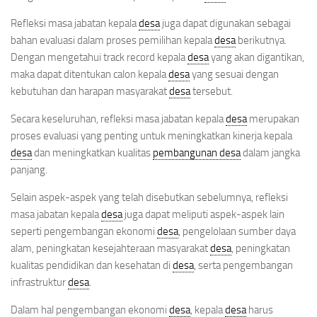
Refleksi masa jabatan kepala
desa
juga dapat digunakan sebagai
bahan evaluasi dalam proses pemilihan kepala
desa
berikutnya.
Dengan mengetahui track record kepala
desa
yang akan digantikan,
maka dapat ditentukan calon kepala
desa
yang sesuai dengan
kebutuhan dan harapan masyarakat
desa
tersebut.
Secara keseluruhan, refleksi masa jabatan kepala
desa
merupakan
proses evaluasi yang penting untuk meningkatkan kinerja kepala
desa
dan meningkatkan kualitas
pembangunan desa
dalam jangka
panjang.
Selain aspek-aspek yang telah disebutkan sebelumnya, refleksi
masa jabatan kepala
desa
juga dapat meliputi aspek-aspek lain
seperti pengembangan ekonomi
desa
, pengelolaan sumber daya
alam, peningkatan kesejahteraan masyarakat
desa
, peningkatan
kualitas pendidikan dan kesehatan di
desa
, serta pengembangan
infrastruktur
desa
.
Dalam hal pengembangan ekonomi
desa
, kepala
desa
harus