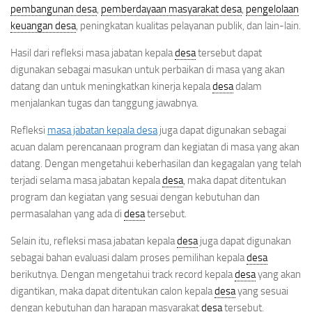
pembangunan desa
,
pemberdayaan masyarakat desa
,
pengelolaan
keuangan desa
, peningkatan kualitas pelayanan publik, dan lain-lain.
Hasil dari refleksi masa jabatan kepala
desa
tersebut dapat
digunakan sebagai masukan untuk perbaikan di masa yang akan
datang dan untuk meningkatkan kinerja kepala
desa
dalam
menjalankan tugas dan tanggung jawabnya.
Refleksi
masa jabatan kepala desa
juga dapat digunakan sebagai
acuan dalam perencanaan program dan kegiatan di masa yang akan
datang. Dengan mengetahui keberhasilan dan kegagalan yang telah
terjadi selama masa jabatan kepala
desa
, maka dapat ditentukan
program dan kegiatan yang sesuai dengan kebutuhan dan
permasalahan yang ada di
desa
tersebut.
Selain itu, refleksi masa jabatan kepala
desa
juga dapat digunakan
sebagai bahan evaluasi dalam proses pemilihan kepala
desa
berikutnya. Dengan mengetahui track record kepala
desa
yang akan
digantikan, maka dapat ditentukan calon kepala
desa
yang sesuai
dengan kebutuhan dan harapan masyarakat
desa
tersebut.