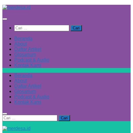
Skip
to
content
Cari
untuk:
Beranda
About
Daftar Artikel
Glosarium
Podcast & Audio
Kontak Kami
Beranda
About
Daftar Artikel
Glosarium
Podcast & Audio
Kontak Kami
Cari
untuk: