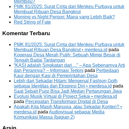
Membisu?
PMK 81/2025: Surat Cinta dari Menkeu Purbaya untuk
Membuat Ribuan Desa Bangkrut
Morning vs Night Person: Mana yang Lebih Baik?
Red String of Fate
Komentar Terbaru
PMK 81/2025: Surat Cinta dari Menkeu Purbaya untuk
Membuat Ribuan Desa Bangkrut • merdesa.id
pada
Koperasi Desa Merah Putih: Sebuah Mimpi Besar di
Tengah Badai Tantangan
“KASI adalah Singkatan dari…” – Apa Sebenarnya Arti
dan Perannya? – Informasi Terkini
pada
Perbedaan
Kaur dengan Kasi di Pemerintahan Desa
Lebih dari Sekadar Hitam: Mengenal Fashion Goth
sebagai Identitas dan Ekspresi Diri • merdesa.id
pada
Saat Sebait Puisi Bisa Jadi Medan Pertarungan Jiwa
Evolusi Musik Virtual di Project Sekai • merdesa.id
pada
Percepatan Transformasi Digital di Desa
Apakah Kita Masih Manusia, atau Sekadar Konten? •
merdesa.id
pada
Audiovisual sebagai Media
Komunikasi Massa (bagian 2)
Arsip