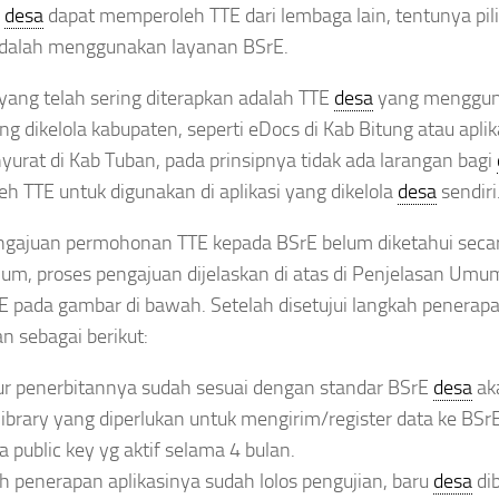
a
desa
dapat memperoleh TTE dari lembaga lain, tentunya pil
dalah menggunakan layanan BSrE.
yang telah sering diterapkan adalah TTE
desa
yang menggu
ang dikelola kabupaten, seperti eDocs di Kab Bitung atau aplik
urat di Kab Tuban, pada prinsipnya tidak ada larangan bagi
 TTE untuk digunakan di aplikasi yang dikelola
desa
sendiri
ngajuan permohonan TTE kepada BSrE belum diketahui secar
um, proses pengajuan dijelaskan di atas di Penjelasan Umu
rE pada gambar di bawah. Setelah disetujui langkah penera
an sebagai berikut:
lur penerbitannya sudah sesuai dengan standar BSrE
desa
ak
 library yang diperlukan untuk mengirim/register data ke BSrE
a public key yg aktif selama 4 bulan.
h penerapan aplikasinya sudah lolos pengujian, baru
desa
dib