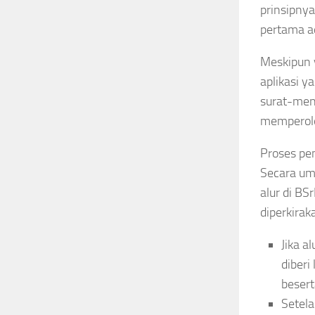
prinsipny
pertama a
Meskipun 
aplikasi y
surat-meny
memperoleh
Proses pe
Secara um
alur di BS
diperkirak
Jika a
diberi
besert
Setela