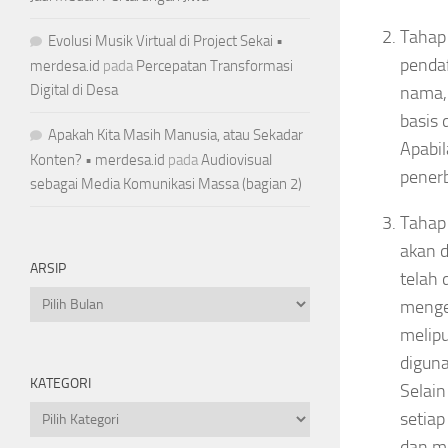
Tahap 
Evolusi Musik Virtual di Project Sekai •
pendaf
merdesa.id
pada
Percepatan Transformasi
Digital di Desa
nama, 
basis
Apakah Kita Masih Manusia, atau Sekadar
Apabil
Konten? • merdesa.id
pada
Audiovisual
penerb
sebagai Media Komunikasi Massa (bagian 2)
Tahap 
akan d
ARSIP
telah 
Arsip
mengel
melipu
diguna
KATEGORI
Selain
Kategori
setiap
dan me