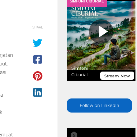
SHARE
giatan
but.
asi
ra
n
Follow on LinkedIn
k
memuat