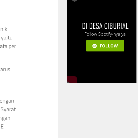
onik
 yaitu
data per
harus
dengan
 Syarat
engan
rE