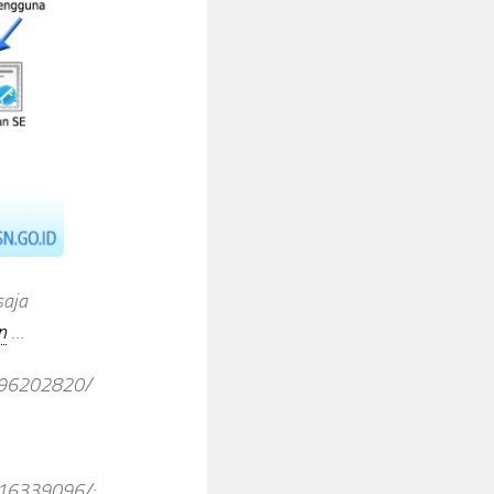
saja
n
…
096202820/
16339096/: