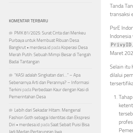
Tanda Tang
transaksi 
KOMENTAR TERBARU
PsrE Indon
PMK 81/2025: Surat Cinta dari Menkeu
Indonesia
Purbaya untuk Membuat Ribuan Desa
PrivyID
Bangkrut • merdesa.id
pada
Koperasi Desa
Maret 202
Merah Putih: Sebuah Mimpi Besar di Tengah
Badai Tantangan
Selain it
dilalui pe
“KASI adalah Singkatan dari…” – Apa
Sebenarnya Arti dan Perannya? – Informasi
tersertifika
Terkini
pada
Perbedaan Kaur dengan Kasi di
Tahap
Pemerintahan Desa
ketent
Lebih dari Sekadar Hitam: Mengenal
terseb
Fashion Goth sebagai Identitas dan Ekspresi
profes
Diri • merdesa.id
pada
Saat Sebait Puisi Bisa
Pemer
Jadi Medan Pertarungan Jiwa