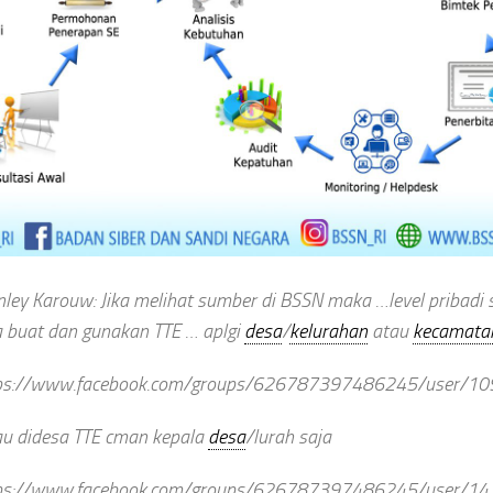
nley Karouw: Jika melihat sumber di BSSN maka …level pribadi 
a buat dan gunakan TTE … aplgi
desa
/
kelurahan
atau
kecamata
ps://www.facebook.com/groups/626787397486245/user/1
au didesa TTE cman kepala
desa
/lurah saja
ps://www.facebook.com/groups/626787397486245/user/14