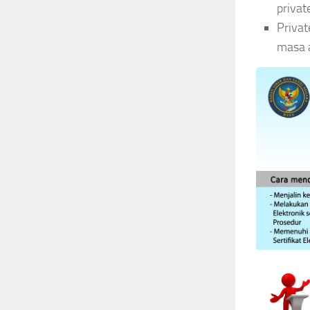
priva
Privat
masa a