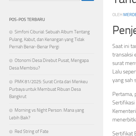
OLEH
MERD
POS-POS TERBARU
Penj
Simfoni Ciburial: Sebuah Album Tentang
Pulang, Kabut, dan Kenangan yang Tidak
Saat ini t
Pernah Benar-Benar Pergi
transaksi 
Otonomi Desa Direbut Pusat, Mengapa
surat meny
Desa Membisu?
Lalu seper
yang sah 
PMK 81/2025: Surat Cinta dari Menkeu
Purbaya untuk Membuat Ribuan Desa
Pertama, 
Bangkrut
Sertifikas
Morning vs Night Person: Mana yang
Kementeri
Lebih Baik?
menerbitka
Red String of Fate
Sertifikat