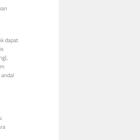
kan
ik dapat
is
ng),
em
 andal
i
ara