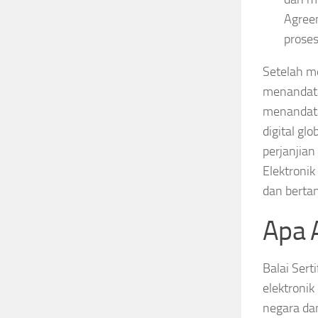
Agreem
proses
Setelah me
menandata
menandatan
digital gl
perjanjian
Elektroni
dan berta
Apa 
Balai Sert
elektronik
negara da