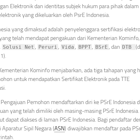
an Elektronik dan identitas subjek hukum para pihak dalam
elektronik yang dikeluarkan oleh PsrE Indonesia.
esia yang dimaksud adalah penyelenggara sertifikasi elektr
 yang telah mendapat pengakuan dari Kementerian Kominfo,
,
,
,
,
,
, dan
(
Solusi Net
Peruri
Vida
BPPT
BSrE
DTB
1).
u Kementerian Kominfo menjabarkan, ada tiga tahapan yang 
mohon untuk mendapatkan Sertifikat Elektronik pada TTE
si.
 Pengajuan Pemohon mendaftarkan diri ke PSrE Indonesia 
uan yang telah dimiliki oleh masing-masing PSrE Indonesia.
ut dapat diakses di laman PSrE Indonesia. Bagi pendaftar d
i Aparatur Sipil Negara (
ASN
) diwajibkan mendaftar pada PS
intah.