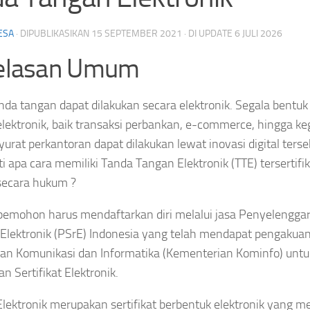
ESA
· DIPUBLIKASIKAN
15 SEPTEMBER 2021
· DI UPDATE
6 JULI 2026
elasan Umum
anda tangan dapat dilakukan secara elektronik. Segala bentuk
elektronik, baik transaksi perbankan, e-commerce, hingga ke
urat perkantoran dapat dilakukan lewat inovasi digital terse
ti apa cara memiliki Tanda Tangan Elektronik (TTE) tersertifik
secara hukum ?
pemohon harus mendaftarkan diri melalui jasa Penyelengga
i Elektronik (PSrE) Indonesia yang telah mendapat pengakua
an Komunikasi dan Informatika (Kementerian Kominfo) untu
n Sertifikat Elektronik.
 Elektronik merupakan sertifikat berbentuk elektronik yang 