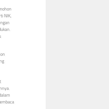
pemohon
ti NIK,
dengan
dukan.
s
hon
ang
t
innya.
 dalam
 membaca