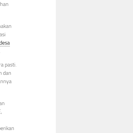
ihan
nakan
asi
desa
.
a pasti.
m dan
pannya
an
,
erikan