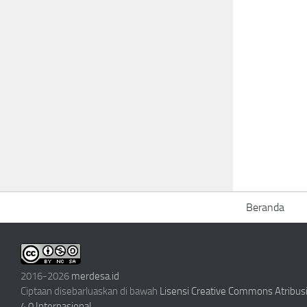
Beranda
2016-2026
merdesa.id
Ciptaan disebarluaskan di bawah
Lisensi Creative Commons Atribu
4.0 Internasional
.