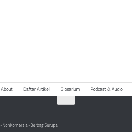
About
Daftar Artikel
Glosarium
Podcast & Audio
si-NonKomersial-BerbagiSerupa