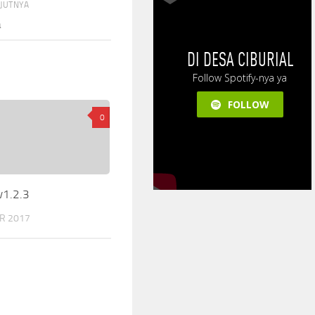
NJUTNYA
a
0
v1.2.3
R 2017