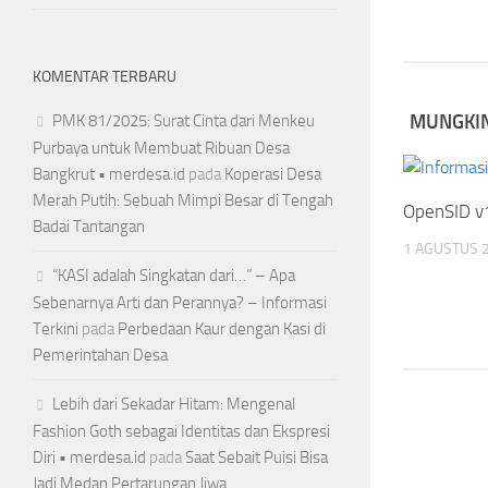
KOMENTAR TERBARU
MUNGKIN
PMK 81/2025: Surat Cinta dari Menkeu
Purbaya untuk Membuat Ribuan Desa
Bangkrut • merdesa.id
pada
Koperasi Desa
Merah Putih: Sebuah Mimpi Besar di Tengah
OpenSID v
Badai Tantangan
1 AGUSTUS 
“KASI adalah Singkatan dari…” – Apa
Sebenarnya Arti dan Perannya? – Informasi
Terkini
pada
Perbedaan Kaur dengan Kasi di
Pemerintahan Desa
Lebih dari Sekadar Hitam: Mengenal
Fashion Goth sebagai Identitas dan Ekspresi
Diri • merdesa.id
pada
Saat Sebait Puisi Bisa
Jadi Medan Pertarungan Jiwa