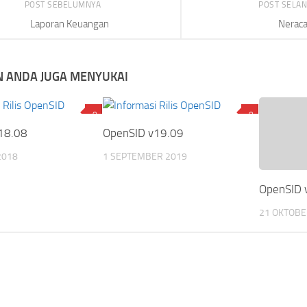
POST SEBELUMNYA
POST SELA
Laporan Keuangan
Nerac
 ANDA JUGA MENYUKAI
0
0
18.08
OpenSID v19.09
2018
1 SEPTEMBER 2019
OpenSID 
21 OKTOBE