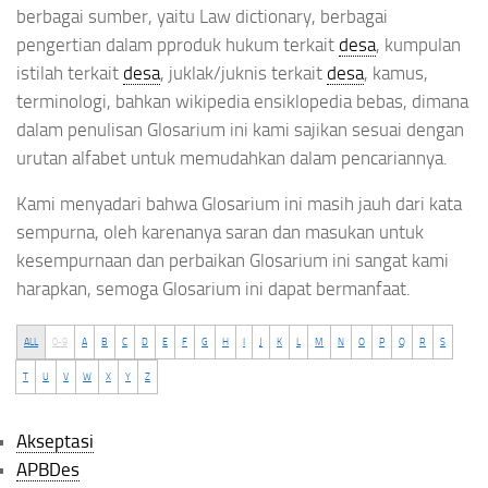
berbagai sumber, yaitu Law dictionary, berbagai
pengertian dalam pproduk hukum terkait
desa
, kumpulan
istilah terkait
desa
, juklak/juknis terkait
desa
, kamus,
terminologi, bahkan wikipedia ensiklopedia bebas, dimana
dalam penulisan Glosarium ini kami sajikan sesuai dengan
urutan alfabet untuk memudahkan dalam pencariannya.
Kami menyadari bahwa Glosarium ini masih jauh dari kata
sempurna, oleh karenanya saran dan masukan untuk
kesempurnaan dan perbaikan Glosarium ini sangat kami
harapkan, semoga Glosarium ini dapat bermanfaat.
ALL
0-9
A
B
C
D
E
F
G
H
I
J
K
L
M
N
O
P
Q
R
S
T
U
V
W
X
Y
Z
Akseptasi
APBDes