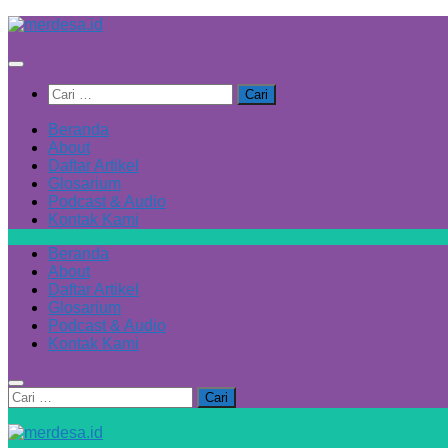
Skip
to
content
Cari
untuk:
Beranda
About
Daftar Artikel
Glosarium
Podcast & Audio
Kontak Kami
Beranda
About
Daftar Artikel
Glosarium
Podcast & Audio
Kontak Kami
Cari
untuk: