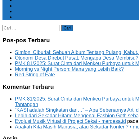
Cari
untuk:
Pos-pos Terbaru
Simfoni Ciburial: Sebuah Album Tentang Pulang, Kabut
Otonomi Desa Direbut Pusat, Mengapa Desa Membisu?
PMK 81/2025: Surat Cinta dari Menkeu Purbaya untuk
Morning vs Night Person: Mana yang Lebih Baik?
Red String of Fate
Komentar Terbaru
PMK 81/2025: Surat Cinta dari Menkeu Purbaya untuk 
Tantangan
“KASI adalah Singkatan dari…” – Apa Sebenarnya Arti d
Lebih dari Sekadar Hitam: Mengenal Fashion Goth sebaga
Evolusi Musik Virtual di Project Sekai • merdesa.id
pad
Apakah Kita Masih Manusia, atau Sekadar Konten? • me
Arsip