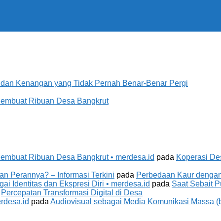
, dan Kenangan yang Tidak Pernah Benar-Benar Pergi
 Membuat Ribuan Desa Bangkrut
Membuat Ribuan Desa Bangkrut • merdesa.id
pada
Koperasi De
an Perannya? – Informasi Terkini
pada
Perbedaan Kaur dengan
i Identitas dan Ekspresi Diri • merdesa.id
pada
Saat Sebait P
a
Percepatan Transformasi Digital di Desa
rdesa.id
pada
Audiovisual sebagai Media Komunikasi Massa (