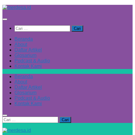
Skip
to
content
Cari
untuk:
Beranda
About
Daftar Artikel
Glosarium
Podcast & Audio
Kontak Kami
Beranda
About
Daftar Artikel
Glosarium
Podcast & Audio
Kontak Kami
Cari
untuk: