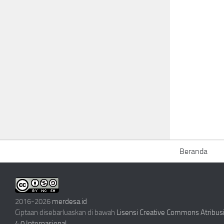
Beranda
2016-2026
merdesa.id
Ciptaan disebarluaskan di bawah
Lisensi Creative Commons Atribu
4.0 Internasional
.