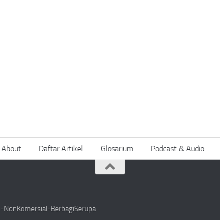
About
Daftar Artikel
Glosarium
Podcast & Audio
si-NonKomersial-BerbagiSerupa