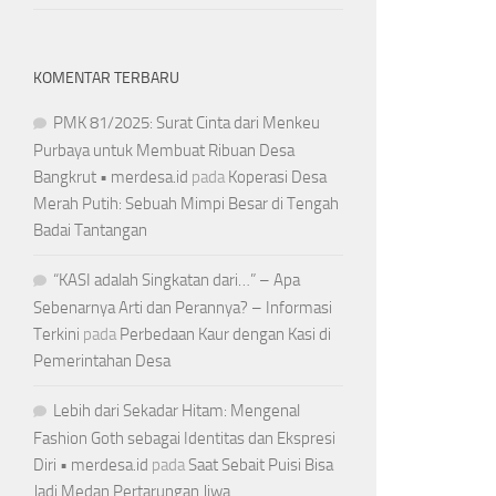
KOMENTAR TERBARU
PMK 81/2025: Surat Cinta dari Menkeu
Purbaya untuk Membuat Ribuan Desa
Bangkrut • merdesa.id
pada
Koperasi Desa
Merah Putih: Sebuah Mimpi Besar di Tengah
Badai Tantangan
“KASI adalah Singkatan dari…” – Apa
Sebenarnya Arti dan Perannya? – Informasi
Terkini
pada
Perbedaan Kaur dengan Kasi di
Pemerintahan Desa
Lebih dari Sekadar Hitam: Mengenal
Fashion Goth sebagai Identitas dan Ekspresi
Diri • merdesa.id
pada
Saat Sebait Puisi Bisa
Jadi Medan Pertarungan Jiwa