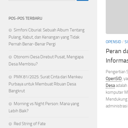
POS-POS TERBARU
Simfoni Ciburial: Sebuah Album Tentang
Pulang, Kabut, dan Kenangan yang Tidak
OPENSID
/
S
Pernah Benar-Benar Pergi
Peran d
Otonomi Desa Direbut Pusat, Mengapa
Informa
Desa Membisu?
Pengertian 
PMK 81/2025: Surat Cinta dari Menkeu
OpenSID
, y
Purbaya untuk Membuat Ribuan Desa
Desa
adalah 
Bangkrut
komputer Me
Mendukung f
Morning vs Night Person: Mana yang
administras
Lebih Baik?
Red String of Fate