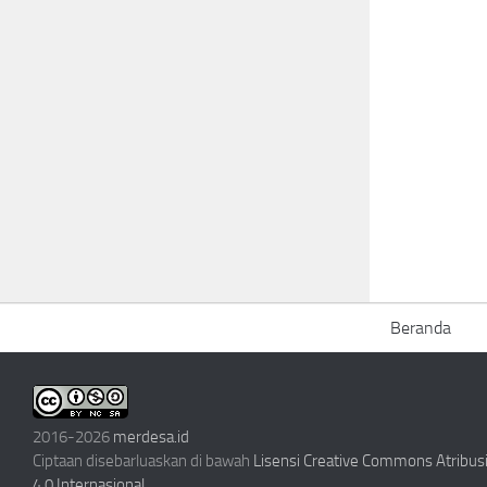
Beranda
2016-2026
merdesa.id
Ciptaan disebarluaskan di bawah
Lisensi Creative Commons Atribu
4.0 Internasional
.