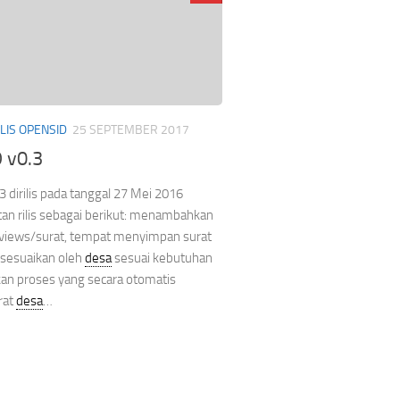
ILIS OPENSID
25 SEPTEMBER 2017
 v0.3
3 dirilis pada tanggal 27 Mei 2016
an rilis sebagai berikut: menambahkan
views/surat, tempat menyimpan surat
isesuaikan oleh
desa
sesuai kebutuhan
 proses yang secara otomatis
rat
desa
…