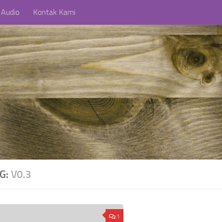
 Audio
Kontak Kami
AG:
V0.3
1