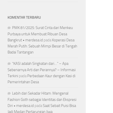
KOMENTAR TERBARU
PMK 81/2025: Surat Cinta dari Menkeu
Purbaya untuk Membuat Ribuan Desa
Bangkrut • merdesa.id
pada
Koperasi Desa
Merah Putih: Sebuah Mimpi Besar di Tengah
Badai Tantangan
“KASI adalah Singkatan dari…” – Apa
Sebenarnya Arti dan Perannya? – Informasi
Terkini
pada
Perbedaan Kaur dengan Kasi di
Pemerintahan Desa
Lebih dari Sekadar Hitam: Mengenal
Fashion Goth sebagai Identitas dan Ekspresi
Diri • merdesa.id
pada
Saat Sebait Puisi Bisa
Jadi Medan Pertarungan Jiwa