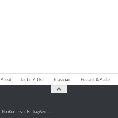
About
Daftar Artikel
Glosarium
Podcast & Audio
si-NonKomersial-BerbagiSerupa