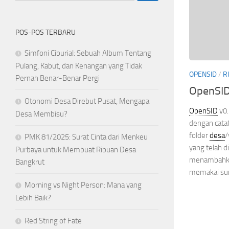
POS-POS TERBARU
Simfoni Ciburial: Sebuah Album Tentang
Pulang, Kabut, dan Kenangan yang Tidak
OPENSID
/
R
Pernah Benar-Benar Pergi
OpenSID
Otonomi Desa Direbut Pusat, Mengapa
OpenSID
v0.
Desa Membisu?
dengan catat
folder
desa
/
PMK 81/2025: Surat Cinta dari Menkeu
yang telah d
Purbaya untuk Membuat Ribuan Desa
menambahkan
Bangkrut
memakai su
Morning vs Night Person: Mana yang
Lebih Baik?
Red String of Fate