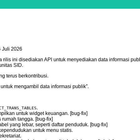
6 Juli 2026
rilis ini disediakan API untuk menyediakan data informasi publ
unitas SID.
g terus berkontribusi.
 untuk mengambil data informasi publik”.
.
CT_TRANS_TABLES
ilkan untuk widget keuangan. [bug-fix]
rumah tangga. [bug-fix]
bel yang lebar, seperti daftar penduduk. [bug-fix]
k kependudukan untuk menu statis.
kretariat.