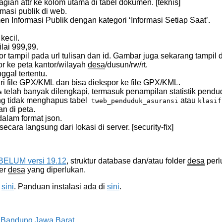
gian attr ke kolom utama di tabel dokumen. [teknis]
rmasi publik di web.
Informasi Publik dengan kategori ‘Informasi Setiap Saat’.
kecil.
ilai 999,99.
r tampil pada url tulisan dan id. Gambar juga sekarang tampil d
r ke peta kantor/wilayah
desa
/dusun/rw/rt.
ggal tertentu.
ri file GPX/KML dan bisa diekspor ke file GPX/KML.
telah banyak dilengkapi, termasuk penampilan statistik pendudu
a
g tidak menghapus tabel
atau
tweb_penduduk_asuransi
klasif
an di peta.
alam format json.
secara langsung dari lokasi di server. [security-fix]
BELUM versi 19.12
, struktur database dan/atau folder
desa
perl
der
desa
yang diperlukan.
i
sini
. Panduan instalasi ada di
sini
.
 Bandung Jawa Barat