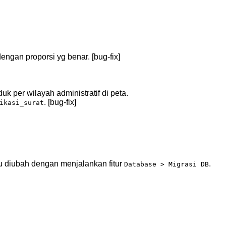
engan proporsi yg benar. [bug-fix]
k per wilayah administratif di peta.
. [bug-fix]
ikasi_surat
u diubah dengan menjalankan fitur
.
Database > Migrasi DB