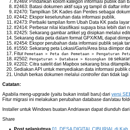
#2469: Pindahkan kolom kategori informasi publik dari ba
#2463: Batasi dokumen aktif saja yg tampil di daftar info
#2470: Tampilkan SK Kades dan Perdes sebagai dokumen 
#2442: Ekspor keseluruhan data informasi publik.
#2473: Perbaiki tampilan form Ubah Data KK pada layar 
#2414: Perbesar nilai klasifikasi supaya bisa lebih dari n
#2425: Sekarang gambar artikel yg disipkan melalui edito
Sekarang data peta dalam format GPX/KML dapat diimpo
#2454: Ekspor perubahan data informasi publik sejak tan
#1550: Sekarang peta Lokasi/Garis/Area bisa diimpor da
Fitur
Pemetaan > Peta dan Pemetaan > Pengaturan Pet
#2502:
sekaran
Pengaturan > Database > Kosongkan DB
#2202: Citra satelit dari Mapbox sekarang bisa ditampilk
Sediakan API untuk menyediakan data informasi publik d
Unduh berkas dokumen melalui
controller
dan tidak lagi 
Catatan:
Apabila meng-upgrade (yaitu bukan install baru) dari
versi SE
Fitur migrasi ini melakukan perubahan database dan/atau fol
Installer untuk Windows buatan Andriawan dapat diunduh dar
Share
Post selanjutnya
01. DESA DIGITAL CIBURIAL di Kab.