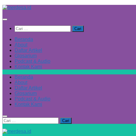
Skip
to
content
Cari
untuk:
Beranda
About
Daftar Artikel
Glosarium
Podcast & Audio
Kontak Kami
Beranda
About
Daftar Artikel
Glosarium
Podcast & Audio
Kontak Kami
Cari
untuk: