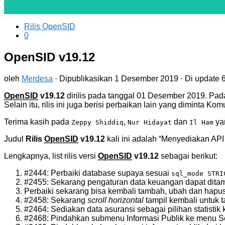
Rilis OpenSID
0
OpenSID v19.12
oleh
Merdesa
· Dipublikasikan
1 Desember 2019
· Di update
OpenSID
v19.12
dirilis pada tanggal 01 Desember 2019. Pada 
Selain itu, rilis ini juga berisi perbaikan lain yang diminta Kom
Terima kasih pada
,
dan
yan
Zeppy Shiddiq
Nur Hidayat
Il Ham
Judul
Rilis
OpenSID
v19.12
kali ini adalah “Menyediakan API
Lengkapnya, list rilis versi
OpenSID
v19.12
sebagai berikut:
#2444: Perbaiki database supaya sesuai
sql_mode STRI
#2455: Sekarang pengaturan data keuangan dapat ditamp
Perbaiki sekarang bisa kembali tambah, ubah dan hapus 
#2458: Sekarang
scroll horizontal
tampil kembali untuk ta
#2464: Sediakan data asuransi sebagai pilihan statisti
#2468: Pindahkan submenu Informasi Publik ke menu Se