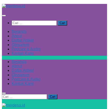
Skip
to
content
Cari
untuk:
Beranda
About
Daftar Artikel
Glosarium
Podcast & Audio
Kontak Kami
Beranda
About
Daftar Artikel
Glosarium
Podcast & Audio
Kontak Kami
Cari
untuk: