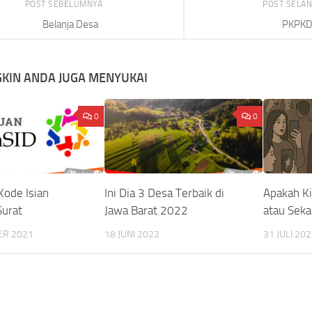
POST SEBELUMNYA
POST SELA
Belanja Desa
PKPK
KIN ANDA JUGA MENYUKAI
0
0
Kode Isian
Ini Dia 3 Desa Terbaik di
Apakah Ki
Surat
Jawa Barat 2022
atau Seka
ER 2021
18 JUNI 2022
31 JULI 20