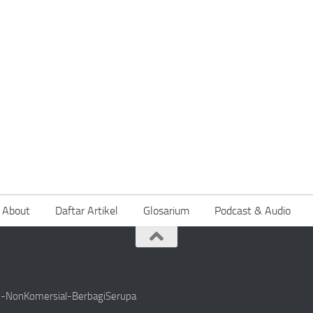
About
Daftar Artikel
Glosarium
Podcast & Audio
si-NonKomersial-BerbagiSerupa