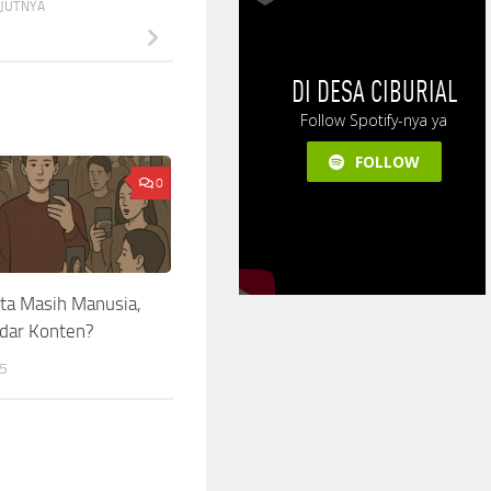
NJUTNYA
D
0
ta Masih Manusia,
dar Konten?
25