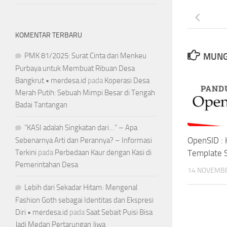
KOMENTAR TERBARU
MUNG
PMK 81/2025: Surat Cinta dari Menkeu
Purbaya untuk Membuat Ribuan Desa
Bangkrut • merdesa.id
pada
Koperasi Desa
Merah Putih: Sebuah Mimpi Besar di Tengah
Badai Tantangan
“KASI adalah Singkatan dari…” – Apa
OpenSID : 
Sebenarnya Arti dan Perannya? – Informasi
Template 
Terkini
pada
Perbedaan Kaur dengan Kasi di
Pemerintahan Desa
14 NOVEMB
Lebih dari Sekadar Hitam: Mengenal
Fashion Goth sebagai Identitas dan Ekspresi
Diri • merdesa.id
pada
Saat Sebait Puisi Bisa
Jadi Medan Pertarungan Jiwa