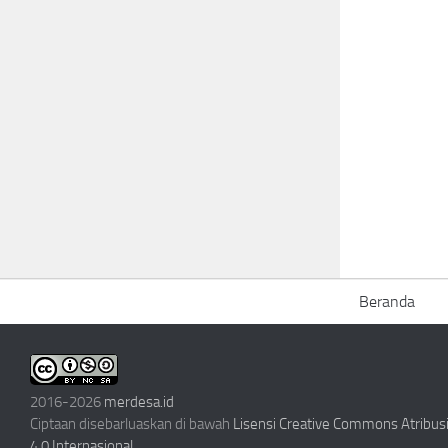
Beranda
2016-2026
merdesa.id
Ciptaan disebarluaskan di bawah
Lisensi Creative Commons Atribu
4.0 Internasional
.