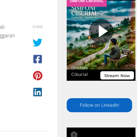
li
SHARE
nggaran
Follow on LinkedIn