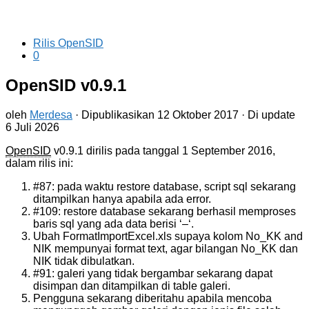
Rilis OpenSID
0
OpenSID v0.9.1
oleh
Merdesa
· Dipublikasikan
12 Oktober 2017
· Di update
6 Juli 2026
OpenSID
v0.9.1 dirilis pada tanggal 1 September 2016,
dalam rilis ini:
#87: pada waktu restore database, script sql sekarang
ditampilkan hanya apabila ada error.
#109: restore database sekarang berhasil memproses
baris sql yang ada data berisi ‘–‘.
Ubah FormatImportExcel.xls supaya kolom No_KK and
NIK mempunyai format text, agar bilangan No_KK dan
NIK tidak dibulatkan.
#91: galeri yang tidak bergambar sekarang dapat
disimpan dan ditampilkan di table galeri.
Pengguna sekarang diberitahu apabila mencoba