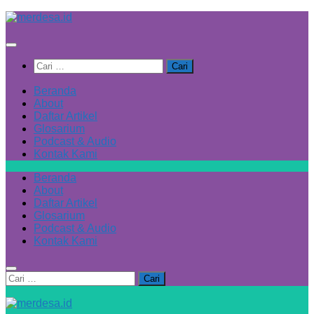
Skip
to
content
Cari
untuk:
Beranda
About
Daftar Artikel
Glosarium
Podcast & Audio
Kontak Kami
Beranda
About
Daftar Artikel
Glosarium
Podcast & Audio
Kontak Kami
Cari
untuk: