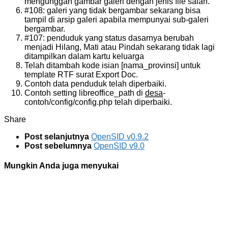
mengunggah gambar galeri dengan jenis file salah.
#108: galeri yang tidak bergambar sekarang bisa
tampil di arsip galeri apabila mempunyai sub-galeri
bergambar.
#107: penduduk yang status dasarnya berubah
menjadi Hilang, Mati atau Pindah sekarang tidak lagi
ditampilkan dalam kartu keluarga
Telah ditambah kode isian [nama_provinsi] untuk
template RTF surat Export Doc.
Contoh data penduduk telah diperbaiki.
Contoh setting libreoffice_path di
desa
-
contoh/config/config.php telah diperbaiki.
Share
Post selanjutnya
OpenSID v0.9.2
Post sebelumnya
OpenSID v9.0
Mungkin Anda juga menyukai