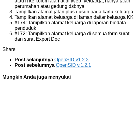
atau rt ke kolom alamat di tweb_keluarga; hanya jalan,
perumahan atau gedung dsbnya
Tampilkan alamat jalan plus dusun pada kartu keluarga
Tampilkan alamat keluarga di laman daftar keluarga KK
#174: Tampilkan alamat keluarga di laporan biodata
penduduk
#172: Tampilkan alamat keluarga di semua form surat
dan surat Export Doc
Share
Post selanjutnya
OpenSID v1.2.3
Post sebelumnya
OpenSID v.1.2.1
Mungkin Anda juga menyukai