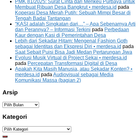
PMK 81/2025: Surat Cinta dari Menkeu Purbaya untuk
Membuat Ribuan Desa Bangkrut • merdesa.id
pada
Koperasi Desa Merah Putih: Sebuah Mimpi Besar di
Tengah Badai Tantangan
“KASI adalah Singkatan dari…” – Apa Sebenarnya Arti
dan Perannya? – Informasi Terkini
pada
Perbedaan
Kaur dengan Kasi di Pemerintahan Desa
Lebih dari Sekadar Hitam: Mengenal Fashion Goth
sebagai Identitas dan Ekspresi Diri • merdesa.id
pada
Saat Sebait Puisi Bisa Jadi Medan Pertarungan Jiwa
Evolusi Musik Virtual di Project Sekai • merdesa.id
pada
Percepatan Transformasi Digital di Desa
Apakah Kita Masih Manusia, atau Sekadar Konten? •
merdesa.id
pada
Audiovisual sebagai Media
Komunikasi Massa (bagian 2)
Arsip
Arsip
Kategori
Kategori