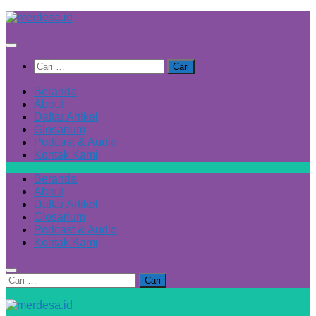
Skip
to
content
Cari
untuk:
Beranda
About
Daftar Artikel
Glosarium
Podcast & Audio
Kontak Kami
Beranda
About
Daftar Artikel
Glosarium
Podcast & Audio
Kontak Kami
Cari
untuk: