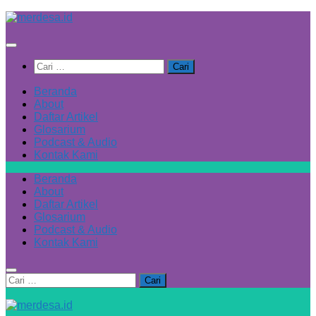
Skip
to
content
Cari
untuk:
Beranda
About
Daftar Artikel
Glosarium
Podcast & Audio
Kontak Kami
Beranda
About
Daftar Artikel
Glosarium
Podcast & Audio
Kontak Kami
Cari
untuk: