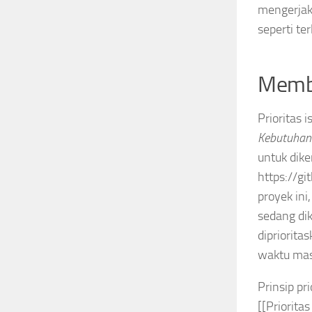
mengerjaka
seperti ter
Membe
Prioritas 
Kebutuha
untuk dike
https://gi
proyek ini
sedang dik
dipriorita
waktu mas
Prinsip pr
[[Priorit