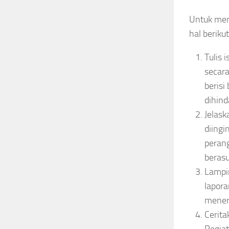
Untuk memb
hal berikut
Tulis 
secara
berisi
dihind
Jelask
diing
peran
beras
Lampir
lapora
mener
Cerita
Pegiat