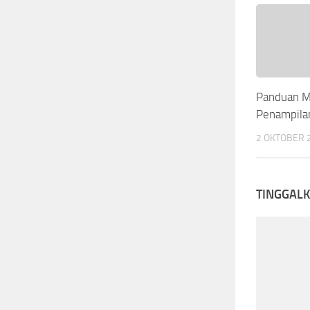
Panduan 
Penampila
2 OKTOBER 
TINGGAL