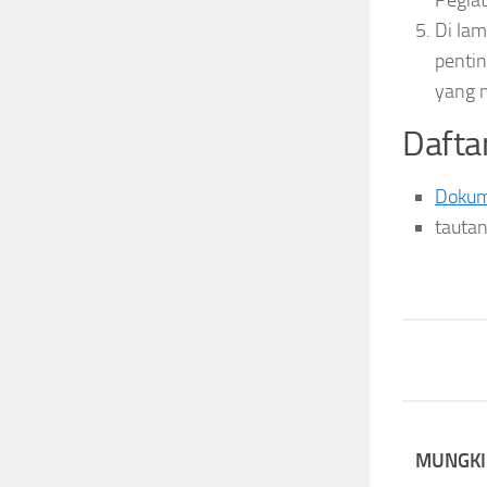
Di lam
pentin
yang 
Dafta
Dokum
tautan
MUNGKI