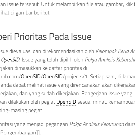
n issue tersebut. Untuk melampirkan file atau gambar, klik 
lihat di gambar berikut.
ri Prioritas Pada Issue
issue dievaluasi dan direkomendasikan oleh
Kelompok Kerja An
n
OpenSID
. Issue yang telah dipilih oleh
Pokja Analisis Kebutuh
rjakan dimasukkan ke daftar prioritas di
thub.com/
OpenSID
/
OpenSID
/projects/1. Setiap saat, di lama
, anda dapat melihat issue yang direncanakan akan dikerjaka
erjakan, dan yang sudah dikerjakan. Pengerjaan issue yang
skan dilakukan oleh pegiat
OpenSID
sesuai minat, kemampua
ing-masing pegiat.
ioritasi yang menjadi pegangan
Pokja Analisis Kebutuhan
diur
as Pengembangan]].