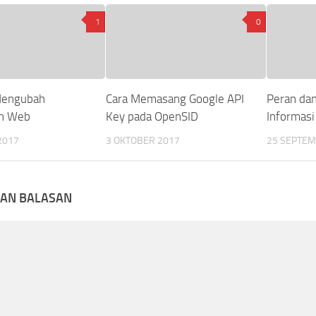
1
0
Mengubah
Cara Memasang Google API
Peran da
n Web
Key pada OpenSID
Informasi
2017
3 OKTOBER 2017
25 SEPTEM
KAN BALASAN