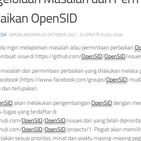
aikan OpenSID
ESA
· DIPUBLIKASIKAN
25 OKTOBER 2021
· DI UPDATE
6 JULI 2026
nda ingin melaporkan masalah atau permintaan perbaikan
Op
membuat
issue
di https://github.com/
OpenSID
/
OpenSID
/issues
 masalah dan permintaan perbaikan yang dilakukan melalui 
Facebook (https://www.facebook.com/groups/
OpenSID
) mud
 dan terlupakan.
enSID
akan melakukan pengembangan
OpenSID
dengan me
-tugas yang terdaftar di
thub.com/
OpenSID
/
OpenSID
/issues dan yang telah dipriorita
thub.com/
OpenSID
/
OpenSID
/projects/1. Pegiat akan memili
rjakan sesuai prioritas, minat dan waktu masing-masing pegi