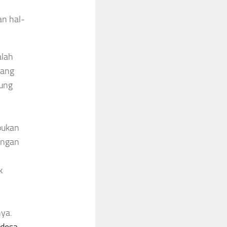
an hal-
alah
yang
rung
bukan
angan
k
nya.
desa
.