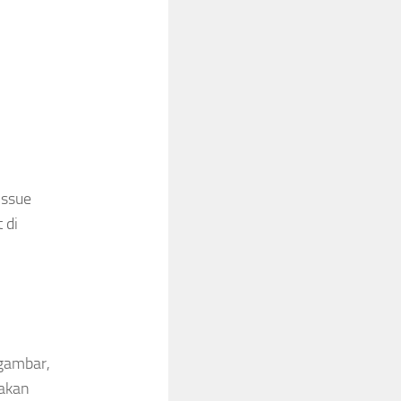
issue
 di
gambar,
 akan