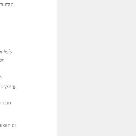
tautan
alisis
an
n
n, yang
n dan
aikan di