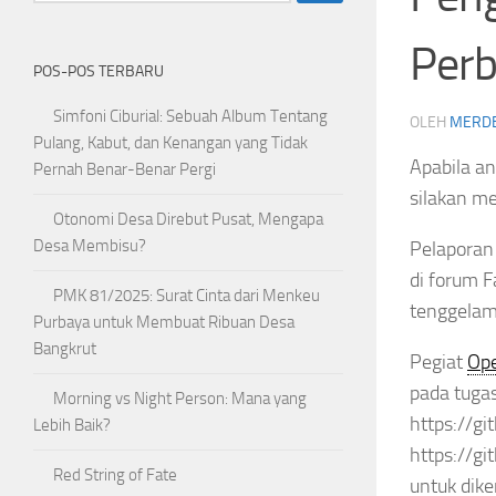
Perb
POS-POS TERBARU
Simfoni Ciburial: Sebuah Album Tentang
OLEH
MERD
Pulang, Kabut, dan Kenangan yang Tidak
Apabila a
Pernah Benar-Benar Pergi
silakan 
Otonomi Desa Direbut Pusat, Mengapa
Desa Membisu?
Pelaporan
di forum 
PMK 81/2025: Surat Cinta dari Menkeu
tenggelam
Purbaya untuk Membuat Ribuan Desa
Bangkrut
Pegiat
Op
pada tugas
Morning vs Night Person: Mana yang
https://gi
Lebih Baik?
https://gi
Red String of Fate
untuk dike