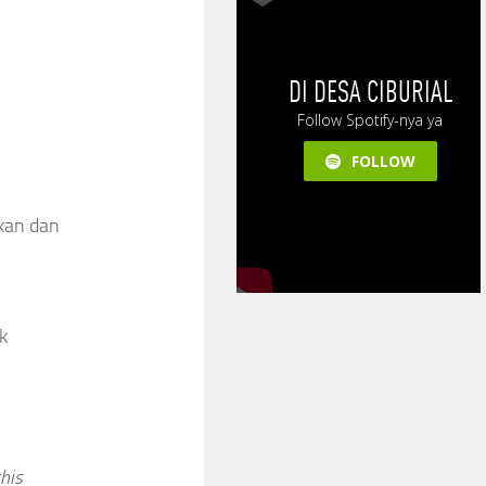
ukan dan
k
this