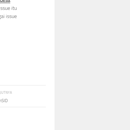
ssue itu
ai issue
NJUTNYA
nSID