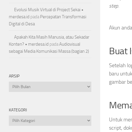
step
.
Evolusi Musik Virtual di Project Sekai •
merdesa.id
pada
Percepatan Transformasi
Digital di Desa
Akun anda
Apakah Kita Masih Manusia, atau Sekadar
Konten? • merdesa.id
pada
Audiovisual
Buat 
sebagai Media Komunikasi Massa (bagian 2)
Setelah lo
baru untuk
ARSIP
gambar ber
Arsip
Memas
KATEGORI
Kategori
Untuk mem
script, d