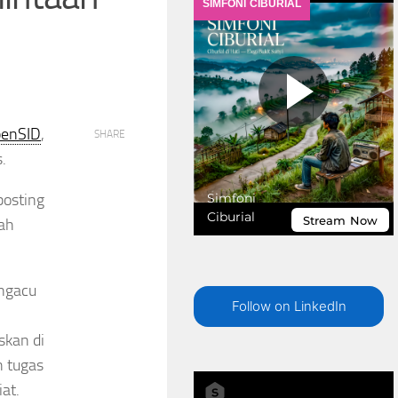
enSID
,
SHARE
.
posting
ah
ngacu
Follow on LinkedIn
skan di
h tugas
at.