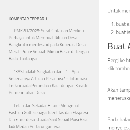
Untuk mend
KOMENTAR TERBARU
buat a
PMK 81/2025: Surat Cinta dari Menkeu
buat i
Purbaya untuk Membuat Ribuan Desa
Buat 
Bangkrut • merdesa.id
pada
Koperasi Desa
Merah Putih: Sebuah Mimpi Besar di Tengah
Badai Tantangan
Pergi ke h
klik tombo
“KASI adalah Singkatan dari…” – Apa
Sebenarnya Arti dan Perannya? – Informasi
Terkini
pada
Perbedaan Kaur dengan Kasi di
Akan tampi
Pemerintahan Desa
meneruska
Lebih dari Sekadar Hitam: Mengenal
Fashion Goth sebagai Identitas dan Ekspresi
Pada halam
Diri • merdesa.id
pada
Saat Sebait Puisi Bisa
Jadi Medan Pertarungan Jiwa
menyelesa