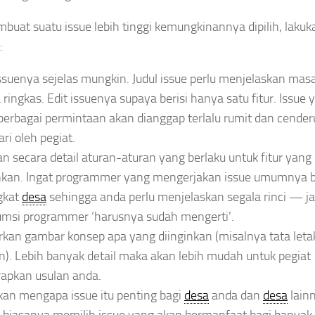
uat suatu issue lebih tinggi kemungkinannya dipilih, lakuk
:
issuenya sejelas mungkin. Judul issue perlu menjelaskan mas
 ringkas. Edit issuenya supaya berisi hanya satu fitur. Issue 
 berbagai permintaan akan dianggap terlalu rumit dan cende
ari oleh pegiat.
an secara detail aturan-aturan yang berlaku untuk fitur yang
inkan. Ingat programmer yang mengerjakan issue umumnya 
gkat
desa
sehingga anda perlu menjelaskan segala rinci — j
umsi programmer ‘harusnya sudah mengerti’.
kan gambar konsep apa yang diinginkan (misalnya tata leta
n). Lebih banyak detail maka akan lebih mudah untuk pegiat
apkan usulan anda.
kan mengapa issue itu penting bagi
desa
anda dan
desa
lain
 biasanya memilih issue yang akan bermanfaat bagi banyak