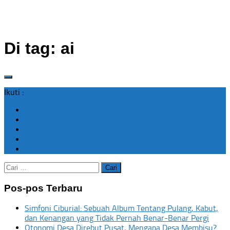
Di tag:
ai
Ikuti :
Cari
untuk:
Pos-pos Terbaru
Simfoni Ciburial: Sebuah Album Tentang Pulang, Kabut,
dan Kenangan yang Tidak Pernah Benar-Benar Pergi
Otonomi Desa Direbut Pusat, Mengapa Desa Membisu?