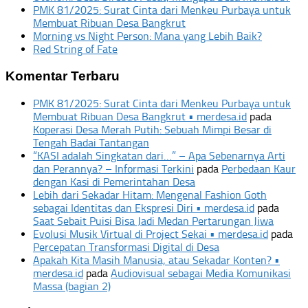
PMK 81/2025: Surat Cinta dari Menkeu Purbaya untuk
Membuat Ribuan Desa Bangkrut
Morning vs Night Person: Mana yang Lebih Baik?
Red String of Fate
Komentar Terbaru
PMK 81/2025: Surat Cinta dari Menkeu Purbaya untuk
Membuat Ribuan Desa Bangkrut • merdesa.id
pada
Koperasi Desa Merah Putih: Sebuah Mimpi Besar di
Tengah Badai Tantangan
“KASI adalah Singkatan dari…” – Apa Sebenarnya Arti
dan Perannya? – Informasi Terkini
pada
Perbedaan Kaur
dengan Kasi di Pemerintahan Desa
Lebih dari Sekadar Hitam: Mengenal Fashion Goth
sebagai Identitas dan Ekspresi Diri • merdesa.id
pada
Saat Sebait Puisi Bisa Jadi Medan Pertarungan Jiwa
Evolusi Musik Virtual di Project Sekai • merdesa.id
pada
Percepatan Transformasi Digital di Desa
Apakah Kita Masih Manusia, atau Sekadar Konten? •
merdesa.id
pada
Audiovisual sebagai Media Komunikasi
Massa (bagian 2)