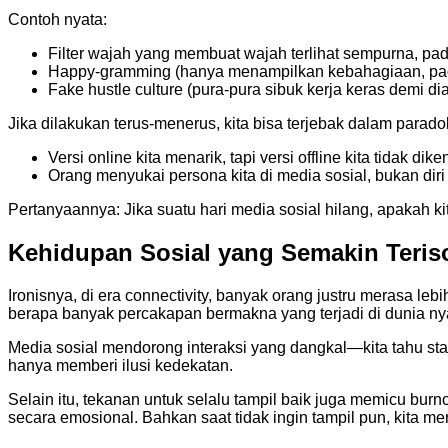
Contoh nyata:
Filter wajah yang membuat wajah terlihat sempurna, pada
Happy-gramming (hanya menampilkan kebahagiaan, pad
Fake hustle culture (pura-pura sibuk kerja keras demi di
Jika dilakukan terus-menerus, kita bisa terjebak dalam paradok
Versi online kita menarik, tapi versi offline kita tidak dike
Orang menyukai persona kita di media sosial, bukan diri
Pertanyaannya: Jika suatu hari media sosial hilang, apakah ki
Kehidupan Sosial yang Semakin Teriso
Ironisnya, di era connectivity, banyak orang justru merasa leb
berapa banyak percakapan bermakna yang terjadi di dunia ny
Media sosial mendorong interaksi yang dangkal—kita tahu sta
hanya memberi ilusi kedekatan.
Selain itu, tekanan untuk selalu tampil baik juga memicu burn
secara emosional. Bahkan saat tidak ingin tampil pun, kita mer