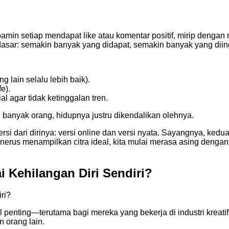
min setiap mendapat like atau komentar positif, mirip dengan
pa dasar: semakin banyak yang didapat, semakin banyak yang diin
g lain selalu lebih baik).
e).
l agar tidak ketinggalan tren.
i banyak orang, hidupnya justru dikendalikan olehnya.
i dari dirinya: versi online dan versi nyata. Sayangnya, kedua 
enerus menampilkan citra ideal, kita mulai merasa asing dengan di
ai Kehilangan Diri Sendiri?
ri?
 penting—terutama bagi mereka yang bekerja di industri kreatif 
n orang lain.