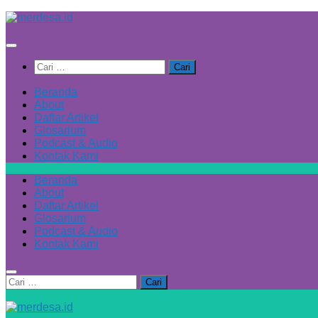
Skip
to
content
Cari
untuk:
Beranda
About
Daftar Artikel
Glosarium
Podcast & Audio
Kontak Kami
Beranda
About
Daftar Artikel
Glosarium
Podcast & Audio
Kontak Kami
Cari
untuk: