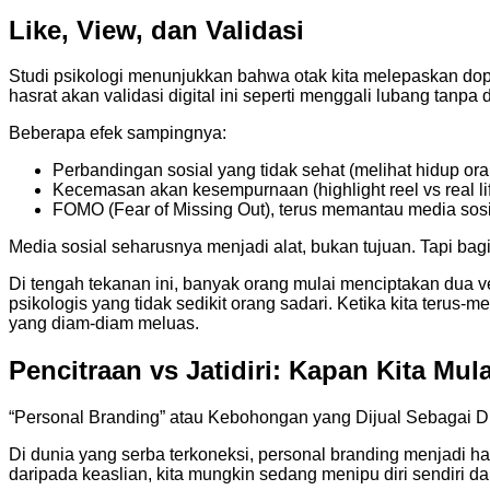
Like, View, dan Validasi
Studi psikologi menunjukkan bahwa otak kita melepaskan dopa
hasrat akan validasi digital ini seperti menggali lubang tan
Beberapa efek sampingnya:
Perbandingan sosial yang tidak sehat (melihat hidup oran
Kecemasan akan kesempurnaan (highlight reel vs real lif
FOMO (Fear of Missing Out), terus memantau media sosia
Media sosial seharusnya menjadi alat, bukan tujuan. Tapi bag
Di tengah tekanan ini, banyak orang mulai menciptakan dua vers
psikologis yang tidak sedikit orang sadari. Ketika kita terus-m
yang diam-diam meluas.
Pencitraan vs Jatidiri: Kapan Kita Mul
“Personal Branding” atau Kebohongan yang Dijual Sebagai Di
Di dunia yang serba terkoneksi, personal branding menjadi hal
daripada keaslian, kita mungkin sedang menipu diri sendiri da