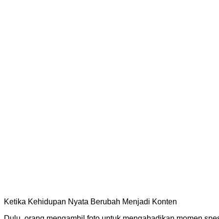
Ketika Kehidupan Nyata Berubah Menjadi Konten
Dulu, orang mengambil foto untuk mengabadikan momen spes