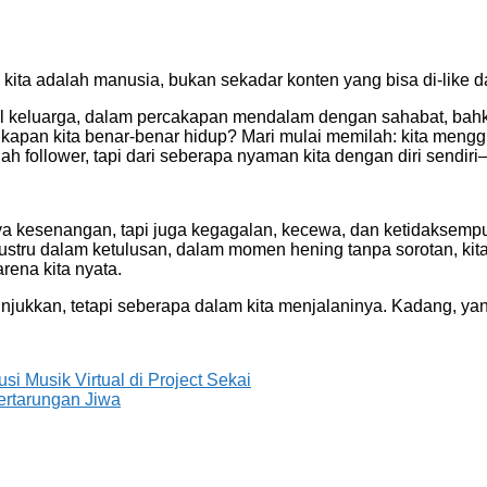
a: kita adalah manusia, bukan sekadar konten yang bisa di-like d
ul keluarga, dalam percakapan mendalam dengan sahabat, bahka
 kapan kita benar-benar hidup? Mari mulai memilah: kita men
lah follower, tapi dari seberapa nyaman kita dengan diri sendiri
kesenangan, tapi juga kegagalan, kecewa, dan ketidaksempurnaa
ustru dalam ketulusan, dalam momen hening tanpa sorotan, kita
arena kita nyata.
jukkan, tetapi seberapa dalam kita menjalaninya. Kadang, yang 
usi Musik Virtual di Project Sekai
ertarungan Jiwa