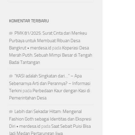
KOMENTAR TERBARU
PMK 81/2025: Surat Cinta dari Menkeu
Purbaya untuk Membuat Ribuan Desa
Bangkrut • merdesa.id
pada
Koperasi Desa
Merah Putih: Sebuah Mimpi Besar di Tengah
Badai Tantangan
“KASI adalah Singkatan dari…” – Apa
Sebenarnya Arti dan Perannya? – Informasi
Terkini
pada
Perbedaan Kaur dengan Kasi di
Pemerintahan Desa
Lebih dari Sekadar Hitam: Mengenal
Fashion Goth sebagai Identitas dan Ekspresi
Diri • merdesa.id
pada
Saat Sebait Puisi Bisa
Jadi Medan Pertarungan Jiwa