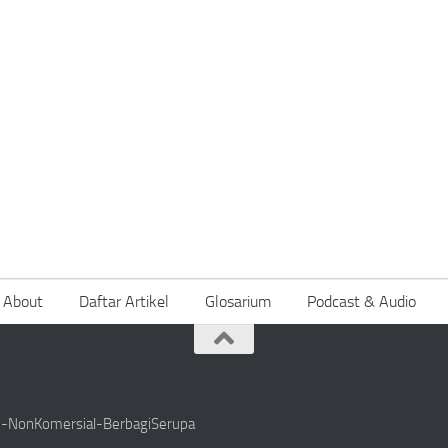
About
Daftar Artikel
Glosarium
Podcast & Audio
si-NonKomersial-BerbagiSerupa