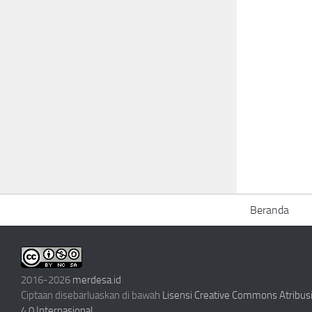
Beranda
2016-2026
merdesa.id
Ciptaan disebarluaskan di bawah
Lisensi Creative Commons Atribu
4.0 Internasional
.