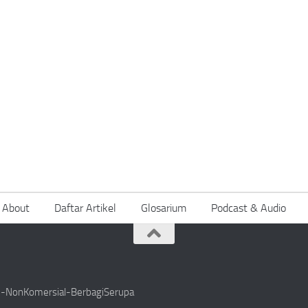
About
Daftar Artikel
Glosarium
Podcast & Audio
si-NonKomersial-BerbagiSerupa