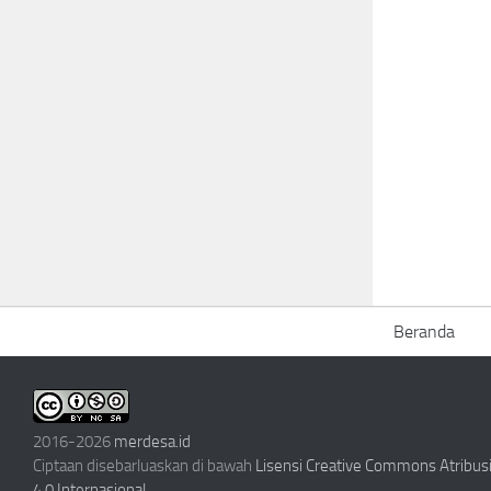
Beranda
2016-2026
merdesa.id
Ciptaan disebarluaskan di bawah
Lisensi Creative Commons Atribu
4.0 Internasional
.