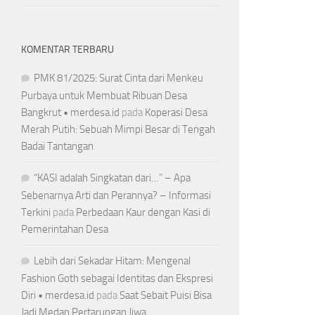
KOMENTAR TERBARU
PMK 81/2025: Surat Cinta dari Menkeu
Purbaya untuk Membuat Ribuan Desa
Bangkrut • merdesa.id
pada
Koperasi Desa
Merah Putih: Sebuah Mimpi Besar di Tengah
Badai Tantangan
“KASI adalah Singkatan dari…” – Apa
Sebenarnya Arti dan Perannya? – Informasi
Terkini
pada
Perbedaan Kaur dengan Kasi di
Pemerintahan Desa
Lebih dari Sekadar Hitam: Mengenal
Fashion Goth sebagai Identitas dan Ekspresi
Diri • merdesa.id
pada
Saat Sebait Puisi Bisa
Jadi Medan Pertarungan Jiwa