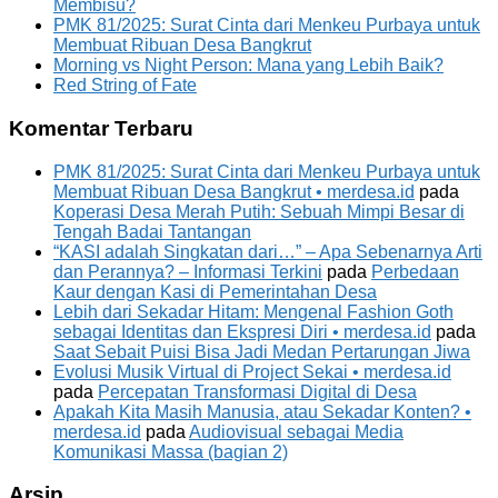
Membisu?
PMK 81/2025: Surat Cinta dari Menkeu Purbaya untuk
Membuat Ribuan Desa Bangkrut
Morning vs Night Person: Mana yang Lebih Baik?
Red String of Fate
Komentar Terbaru
PMK 81/2025: Surat Cinta dari Menkeu Purbaya untuk
Membuat Ribuan Desa Bangkrut • merdesa.id
pada
Koperasi Desa Merah Putih: Sebuah Mimpi Besar di
Tengah Badai Tantangan
“KASI adalah Singkatan dari…” – Apa Sebenarnya Arti
dan Perannya? – Informasi Terkini
pada
Perbedaan
Kaur dengan Kasi di Pemerintahan Desa
Lebih dari Sekadar Hitam: Mengenal Fashion Goth
sebagai Identitas dan Ekspresi Diri • merdesa.id
pada
Saat Sebait Puisi Bisa Jadi Medan Pertarungan Jiwa
Evolusi Musik Virtual di Project Sekai • merdesa.id
pada
Percepatan Transformasi Digital di Desa
Apakah Kita Masih Manusia, atau Sekadar Konten? •
merdesa.id
pada
Audiovisual sebagai Media
Komunikasi Massa (bagian 2)
Arsip