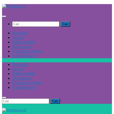
Skip
to
content
Cari
untuk:
Beranda
About
Daftar Artikel
Glosarium
Podcast & Audio
Kontak Kami
Beranda
About
Daftar Artikel
Glosarium
Podcast & Audio
Kontak Kami
Cari
untuk: