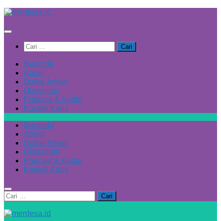
Skip
to
content
Cari
untuk:
Beranda
About
Daftar Artikel
Glosarium
Podcast & Audio
Kontak Kami
Beranda
About
Daftar Artikel
Glosarium
Podcast & Audio
Kontak Kami
Cari
untuk: