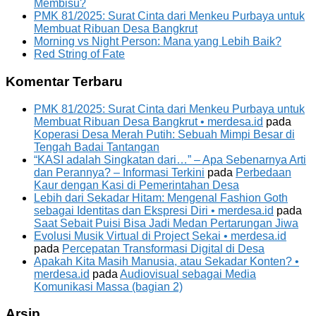
Membisu?
PMK 81/2025: Surat Cinta dari Menkeu Purbaya untuk
Membuat Ribuan Desa Bangkrut
Morning vs Night Person: Mana yang Lebih Baik?
Red String of Fate
Komentar Terbaru
PMK 81/2025: Surat Cinta dari Menkeu Purbaya untuk
Membuat Ribuan Desa Bangkrut • merdesa.id
pada
Koperasi Desa Merah Putih: Sebuah Mimpi Besar di
Tengah Badai Tantangan
“KASI adalah Singkatan dari…” – Apa Sebenarnya Arti
dan Perannya? – Informasi Terkini
pada
Perbedaan
Kaur dengan Kasi di Pemerintahan Desa
Lebih dari Sekadar Hitam: Mengenal Fashion Goth
sebagai Identitas dan Ekspresi Diri • merdesa.id
pada
Saat Sebait Puisi Bisa Jadi Medan Pertarungan Jiwa
Evolusi Musik Virtual di Project Sekai • merdesa.id
pada
Percepatan Transformasi Digital di Desa
Apakah Kita Masih Manusia, atau Sekadar Konten? •
merdesa.id
pada
Audiovisual sebagai Media
Komunikasi Massa (bagian 2)
Arsip