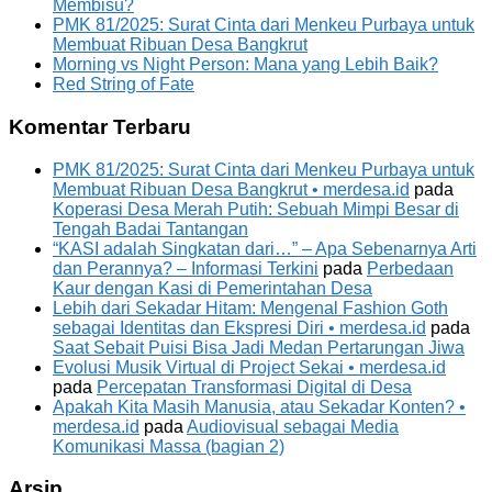
Membisu?
PMK 81/2025: Surat Cinta dari Menkeu Purbaya untuk
Membuat Ribuan Desa Bangkrut
Morning vs Night Person: Mana yang Lebih Baik?
Red String of Fate
Komentar Terbaru
PMK 81/2025: Surat Cinta dari Menkeu Purbaya untuk
Membuat Ribuan Desa Bangkrut • merdesa.id
pada
Koperasi Desa Merah Putih: Sebuah Mimpi Besar di
Tengah Badai Tantangan
“KASI adalah Singkatan dari…” – Apa Sebenarnya Arti
dan Perannya? – Informasi Terkini
pada
Perbedaan
Kaur dengan Kasi di Pemerintahan Desa
Lebih dari Sekadar Hitam: Mengenal Fashion Goth
sebagai Identitas dan Ekspresi Diri • merdesa.id
pada
Saat Sebait Puisi Bisa Jadi Medan Pertarungan Jiwa
Evolusi Musik Virtual di Project Sekai • merdesa.id
pada
Percepatan Transformasi Digital di Desa
Apakah Kita Masih Manusia, atau Sekadar Konten? •
merdesa.id
pada
Audiovisual sebagai Media
Komunikasi Massa (bagian 2)
Arsip