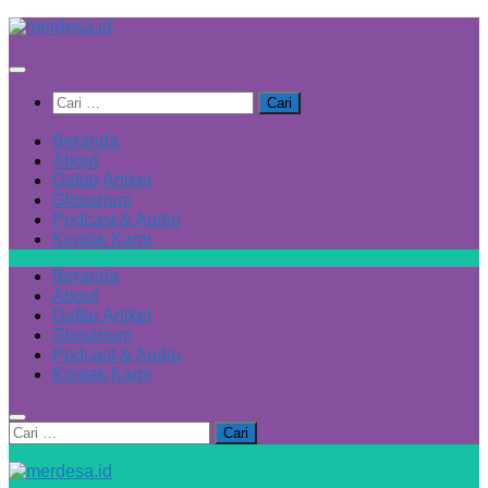
Skip
to
content
Cari
untuk:
Beranda
About
Daftar Artikel
Glosarium
Podcast & Audio
Kontak Kami
Beranda
About
Daftar Artikel
Glosarium
Podcast & Audio
Kontak Kami
Cari
untuk: