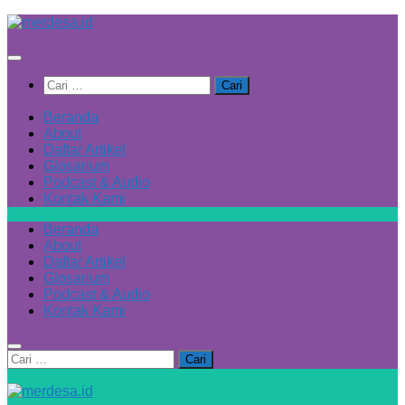
Skip
to
content
Cari
untuk:
Beranda
About
Daftar Artikel
Glosarium
Podcast & Audio
Kontak Kami
Beranda
About
Daftar Artikel
Glosarium
Podcast & Audio
Kontak Kami
Cari
untuk: