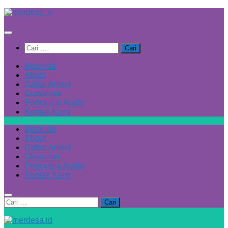
Skip
to
content
Cari
untuk:
Beranda
About
Daftar Artikel
Glosarium
Podcast & Audio
Kontak Kami
Beranda
About
Daftar Artikel
Glosarium
Podcast & Audio
Kontak Kami
Cari
untuk: