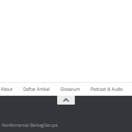
About
Daftar Artikel
Glosarium
Podcast & Audio
si-NonKomersial-BerbagiSerupa