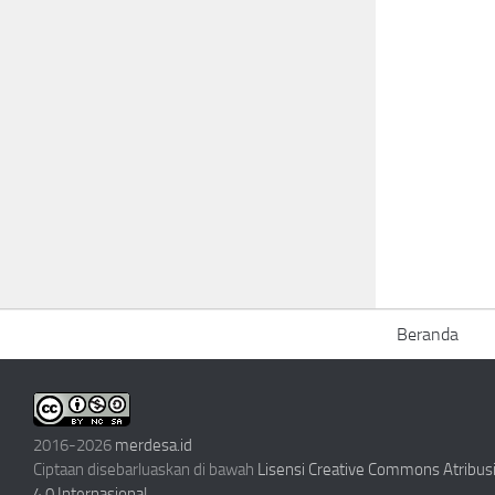
Beranda
2016-2026
merdesa.id
Ciptaan disebarluaskan di bawah
Lisensi Creative Commons Atribu
4.0 Internasional
.