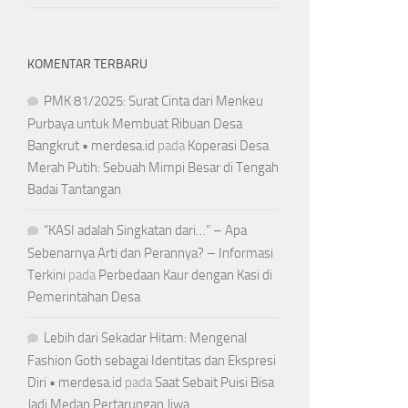
KOMENTAR TERBARU
PMK 81/2025: Surat Cinta dari Menkeu
Purbaya untuk Membuat Ribuan Desa
Bangkrut • merdesa.id
pada
Koperasi Desa
Merah Putih: Sebuah Mimpi Besar di Tengah
Badai Tantangan
“KASI adalah Singkatan dari…” – Apa
Sebenarnya Arti dan Perannya? – Informasi
Terkini
pada
Perbedaan Kaur dengan Kasi di
Pemerintahan Desa
Lebih dari Sekadar Hitam: Mengenal
Fashion Goth sebagai Identitas dan Ekspresi
Diri • merdesa.id
pada
Saat Sebait Puisi Bisa
Jadi Medan Pertarungan Jiwa