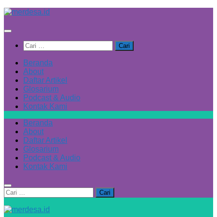
Skip
to
content
Cari
untuk:
Beranda
About
Daftar Artikel
Glosarium
Podcast & Audio
Kontak Kami
Beranda
About
Daftar Artikel
Glosarium
Podcast & Audio
Kontak Kami
Cari
untuk: