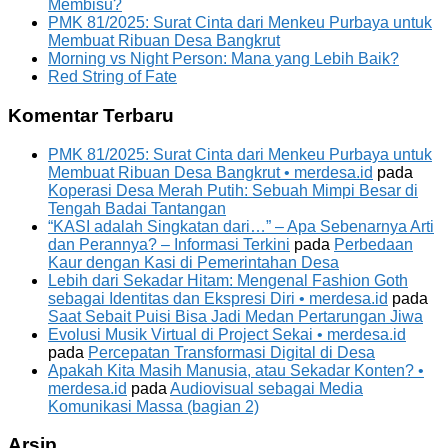
Membisu?
PMK 81/2025: Surat Cinta dari Menkeu Purbaya untuk
Membuat Ribuan Desa Bangkrut
Morning vs Night Person: Mana yang Lebih Baik?
Red String of Fate
Komentar Terbaru
PMK 81/2025: Surat Cinta dari Menkeu Purbaya untuk
Membuat Ribuan Desa Bangkrut • merdesa.id
pada
Koperasi Desa Merah Putih: Sebuah Mimpi Besar di
Tengah Badai Tantangan
“KASI adalah Singkatan dari…” – Apa Sebenarnya Arti
dan Perannya? – Informasi Terkini
pada
Perbedaan
Kaur dengan Kasi di Pemerintahan Desa
Lebih dari Sekadar Hitam: Mengenal Fashion Goth
sebagai Identitas dan Ekspresi Diri • merdesa.id
pada
Saat Sebait Puisi Bisa Jadi Medan Pertarungan Jiwa
Evolusi Musik Virtual di Project Sekai • merdesa.id
pada
Percepatan Transformasi Digital di Desa
Apakah Kita Masih Manusia, atau Sekadar Konten? •
merdesa.id
pada
Audiovisual sebagai Media
Komunikasi Massa (bagian 2)
Arsip