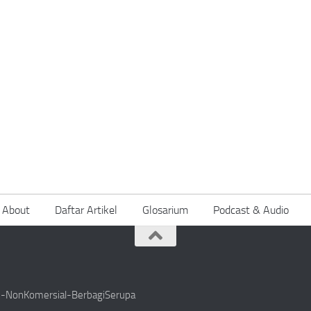
About
Daftar Artikel
Glosarium
Podcast & Audio
si-NonKomersial-BerbagiSerupa