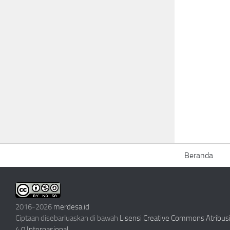
Beranda
2016-2026
merdesa.id
Ciptaan disebarluaskan di bawah
Lisensi Creative Commons Atribu
4.0 Internasional
.