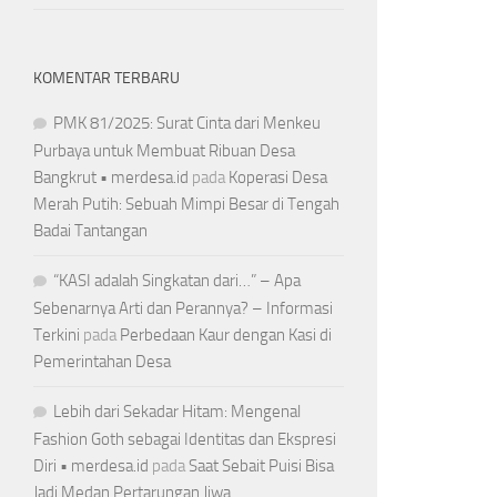
KOMENTAR TERBARU
PMK 81/2025: Surat Cinta dari Menkeu
Purbaya untuk Membuat Ribuan Desa
Bangkrut • merdesa.id
pada
Koperasi Desa
Merah Putih: Sebuah Mimpi Besar di Tengah
Badai Tantangan
“KASI adalah Singkatan dari…” – Apa
Sebenarnya Arti dan Perannya? – Informasi
Terkini
pada
Perbedaan Kaur dengan Kasi di
Pemerintahan Desa
Lebih dari Sekadar Hitam: Mengenal
Fashion Goth sebagai Identitas dan Ekspresi
Diri • merdesa.id
pada
Saat Sebait Puisi Bisa
Jadi Medan Pertarungan Jiwa