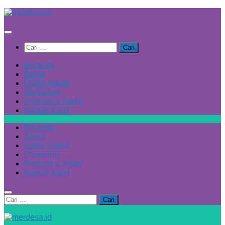
Skip
to
content
Cari
untuk:
Beranda
About
Daftar Artikel
Glosarium
Podcast & Audio
Kontak Kami
Beranda
About
Daftar Artikel
Glosarium
Podcast & Audio
Kontak Kami
Cari
untuk: