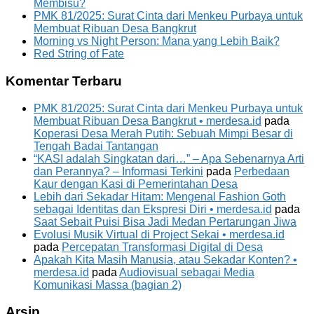
Membisu?
PMK 81/2025: Surat Cinta dari Menkeu Purbaya untuk
Membuat Ribuan Desa Bangkrut
Morning vs Night Person: Mana yang Lebih Baik?
Red String of Fate
Komentar Terbaru
PMK 81/2025: Surat Cinta dari Menkeu Purbaya untuk
Membuat Ribuan Desa Bangkrut • merdesa.id
pada
Koperasi Desa Merah Putih: Sebuah Mimpi Besar di
Tengah Badai Tantangan
“KASI adalah Singkatan dari…” – Apa Sebenarnya Arti
dan Perannya? – Informasi Terkini
pada
Perbedaan
Kaur dengan Kasi di Pemerintahan Desa
Lebih dari Sekadar Hitam: Mengenal Fashion Goth
sebagai Identitas dan Ekspresi Diri • merdesa.id
pada
Saat Sebait Puisi Bisa Jadi Medan Pertarungan Jiwa
Evolusi Musik Virtual di Project Sekai • merdesa.id
pada
Percepatan Transformasi Digital di Desa
Apakah Kita Masih Manusia, atau Sekadar Konten? •
merdesa.id
pada
Audiovisual sebagai Media
Komunikasi Massa (bagian 2)
Arsip