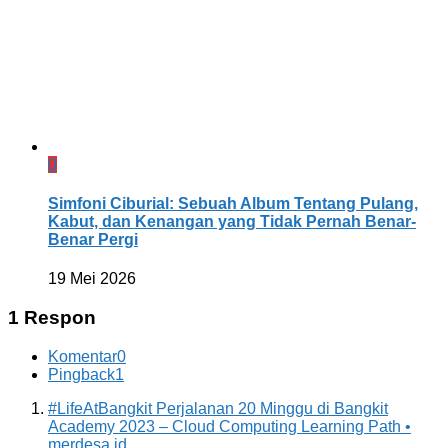
0
Simfoni Ciburial: Sebuah Album Tentang Pulang,
Kabut, dan Kenangan yang Tidak Pernah Benar-
Benar Pergi
19 Mei 2026
1 Respon
Komentar
0
Pingback
1
#LifeAtBangkit Perjalanan 20 Minggu di Bangkit
Academy 2023 – Cloud Computing Learning Path •
merdesa.id