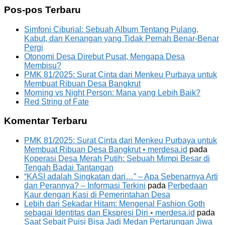
Pos-pos Terbaru
Simfoni Ciburial: Sebuah Album Tentang Pulang,
Kabut, dan Kenangan yang Tidak Pernah Benar-Benar
Pergi
Otonomi Desa Direbut Pusat, Mengapa Desa
Membisu?
PMK 81/2025: Surat Cinta dari Menkeu Purbaya untuk
Membuat Ribuan Desa Bangkrut
Morning vs Night Person: Mana yang Lebih Baik?
Red String of Fate
Komentar Terbaru
PMK 81/2025: Surat Cinta dari Menkeu Purbaya untuk
Membuat Ribuan Desa Bangkrut • merdesa.id
pada
Koperasi Desa Merah Putih: Sebuah Mimpi Besar di
Tengah Badai Tantangan
“KASI adalah Singkatan dari…” – Apa Sebenarnya Arti
dan Perannya? – Informasi Terkini
pada
Perbedaan
Kaur dengan Kasi di Pemerintahan Desa
Lebih dari Sekadar Hitam: Mengenal Fashion Goth
sebagai Identitas dan Ekspresi Diri • merdesa.id
pada
Saat Sebait Puisi Bisa Jadi Medan Pertarungan Jiwa