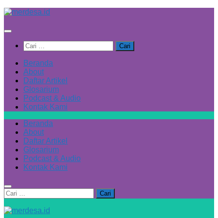
Skip
to
content
Cari
untuk:
Beranda
About
Daftar Artikel
Glosarium
Podcast & Audio
Kontak Kami
Beranda
About
Daftar Artikel
Glosarium
Podcast & Audio
Kontak Kami
Cari
untuk: