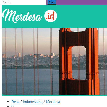
Cari
untuk:
Desa
/
Indonesiaku
/
Merdesa
0