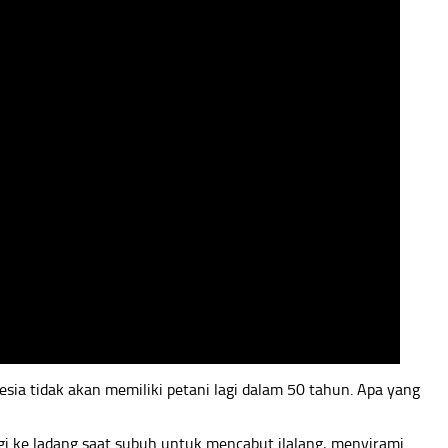
sia tidak akan memiliki petani lagi dalam 50 tahun. Apa yang
ergi ke ladang saat subuh untuk mencabut ilalang, menyirami