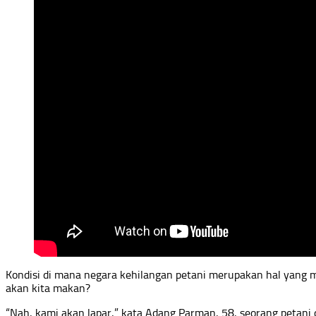
Kondisi di mana negara kehilangan petani merupakan hal yang me
akan kita makan?
“Nah, kami akan lapar,” kata Adang Parman, 58, seorang petani 