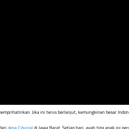
mprihatinkan. Jika ini terus berlanjut, kemungkinan besar Indone
dari
desa Ciburial
di Jawa Barat. Setiap hari, ayah tiga anak ini p