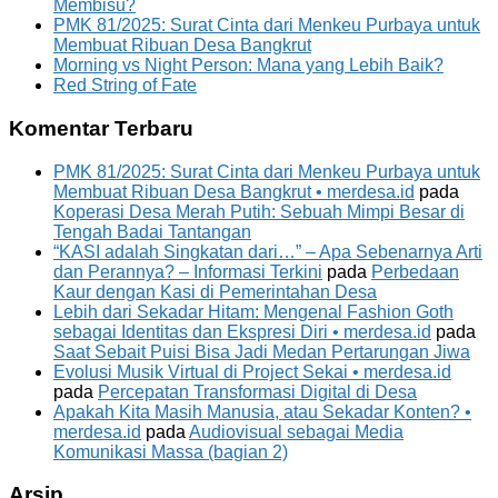
Membisu?
PMK 81/2025: Surat Cinta dari Menkeu Purbaya untuk
Membuat Ribuan Desa Bangkrut
Morning vs Night Person: Mana yang Lebih Baik?
Red String of Fate
Komentar Terbaru
PMK 81/2025: Surat Cinta dari Menkeu Purbaya untuk
Membuat Ribuan Desa Bangkrut • merdesa.id
pada
Koperasi Desa Merah Putih: Sebuah Mimpi Besar di
Tengah Badai Tantangan
“KASI adalah Singkatan dari…” – Apa Sebenarnya Arti
dan Perannya? – Informasi Terkini
pada
Perbedaan
Kaur dengan Kasi di Pemerintahan Desa
Lebih dari Sekadar Hitam: Mengenal Fashion Goth
sebagai Identitas dan Ekspresi Diri • merdesa.id
pada
Saat Sebait Puisi Bisa Jadi Medan Pertarungan Jiwa
Evolusi Musik Virtual di Project Sekai • merdesa.id
pada
Percepatan Transformasi Digital di Desa
Apakah Kita Masih Manusia, atau Sekadar Konten? •
merdesa.id
pada
Audiovisual sebagai Media
Komunikasi Massa (bagian 2)
Arsip