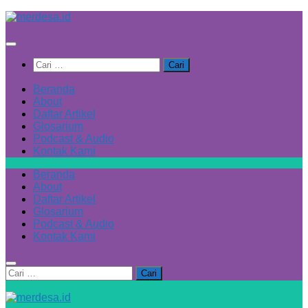
Skip
to
content
Cari
untuk:
Beranda
About
Daftar Artikel
Glosarium
Podcast & Audio
Kontak Kami
Beranda
About
Daftar Artikel
Glosarium
Podcast & Audio
Kontak Kami
Cari
untuk: