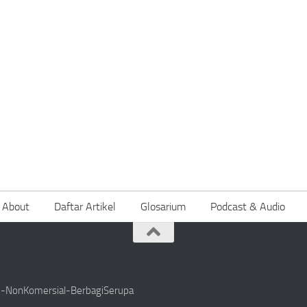
About
Daftar Artikel
Glosarium
Podcast & Audio
si-NonKomersial-BerbagiSerupa