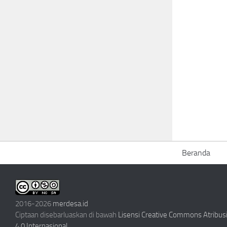
Beranda
2016-2026
merdesa.id
Ciptaan disebarluaskan di bawah
Lisensi Creative Commons Atribu
4.0 Internasional
.