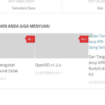
POST SEBELUMNYA
POST SELA
Sekretaris Desa
Kasi
KIN ANDA JUGA MENYUKAI
1
0
Dari Tan
Jeruji KPK
Mengubah
OpenSID v1.2.4
Runtuh di
urat Cetak
22 OKTOBER 2017
K3
2017
22 AGUSTU