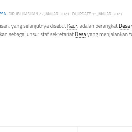
ESA
· DIPUBLIKASIKAN
22 JANUARI 2021
· DI UPDATE
15 JANUARI 2021
usan, yang selanjutnya disebut
Kaur
, adalah perangkat
Desa
an sebagai unsur staf sekretariat
Desa
yang menjalankan t