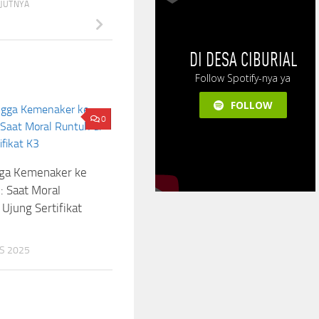
NJUTNYA
0
gga Kemenaker ke
: Saat Moral
 Ujung Sertifikat
S 2025