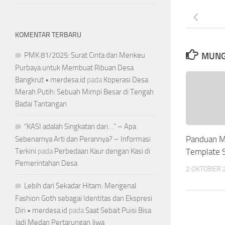
KOMENTAR TERBARU
MUNG
PMK 81/2025: Surat Cinta dari Menkeu
Purbaya untuk Membuat Ribuan Desa
Bangkrut • merdesa.id
pada
Koperasi Desa
Merah Putih: Sebuah Mimpi Besar di Tengah
Badai Tantangan
“KASI adalah Singkatan dari…” – Apa
Panduan 
Sebenarnya Arti dan Perannya? – Informasi
Template S
Terkini
pada
Perbedaan Kaur dengan Kasi di
Pemerintahan Desa
2 OKTOBER 
Lebih dari Sekadar Hitam: Mengenal
Fashion Goth sebagai Identitas dan Ekspresi
Diri • merdesa.id
pada
Saat Sebait Puisi Bisa
Jadi Medan Pertarungan Jiwa