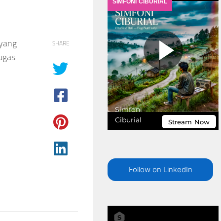
yang
SHARE
ugas
Follow on LinkedIn