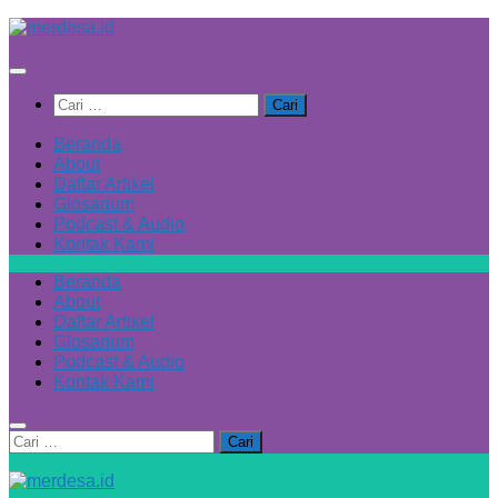
Skip
to
content
Cari
untuk:
Beranda
About
Daftar Artikel
Glosarium
Podcast & Audio
Kontak Kami
Beranda
About
Daftar Artikel
Glosarium
Podcast & Audio
Kontak Kami
Cari
untuk: