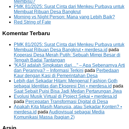
Membisu?
PMK 81/2025: Surat Cinta dari Menkeu Purbaya untuk
Membuat Ribuan Desa Bangkrut
Morning vs Night Person: Mana yang Lebih Baik?
Red String of Fate
Komentar Terbaru
PMK 81/2025: Surat Cinta dari Menkeu Purbaya untuk
Membuat Ribuan Desa Bangkrut • merdesa.id
pada
Koperasi Desa Merah Putih: Sebuah Mimpi Besar di
Tengah Badai Tantangan
“KASI adalah Singkatan dari…” – Apa Sebenarnya Arti
dan Perannya? – Informasi Terkini
pada
Perbedaan
Kaur dengan Kasi di Pemerintahan Desa
Lebih dari Sekadar Hitam: Mengenal Fashion Goth
sebagai Identitas dan Ekspresi Diri • merdesa.id
pada
Saat Sebait Puisi Bisa Jadi Medan Pertarungan Jiwa
Evolusi Musik Virtual di Project Sekai • merdesa.id
pada
Percepatan Transformasi Digital di Desa
Apakah Kita Masih Manusia, atau Sekadar Konten? •
merdesa.id
pada
Audiovisual sebagai Media
Komunikasi Massa (bagian 2)
Arsip